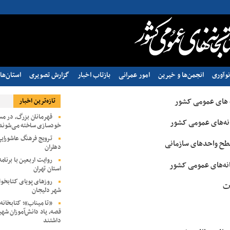
وآوری
انجمن‌ها و خیرین
امور عمرانی
بازتاب اخبار
گزارش تصویری
استان‌ها
نه های عمومی کشور
تازه‌ترین اخبار
قهرمانان بزرگ، در مس
انه‌های عمومی کشور
خودسازی ساخته می‌شوند
ترویج فرهنگ عاشورای
 سطح واحدهای سازمانی
دهلران
روایت اربعین با برنام
نه‌های عمومی کشور
استان تهران
روزهای پویای کتابخوا
ات
شهر دلیجان
«تا میناب»؛ کتابخانه‌
قصه، یاد دانش‌آموزان شهی
داشتند