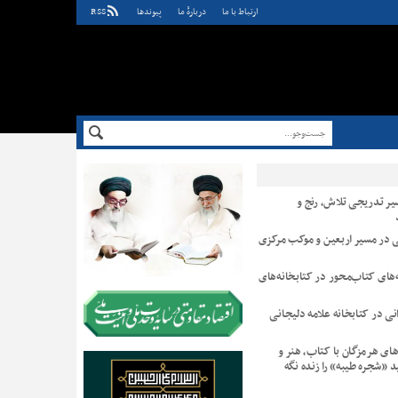
ارتباط با ما
دربارهٔ ما
پيوندها
RSS
یر تدریجی تلاش، رنج و
ی در مسیر اربعین و موکب مرکزی
ه‌های کتاب‌محور در کتابخانه‌های
نی در کتابخانه علامه دلیجانی
های هرمزگان با کتاب، هنر و
د «شجره طیبه» را زنده نگه