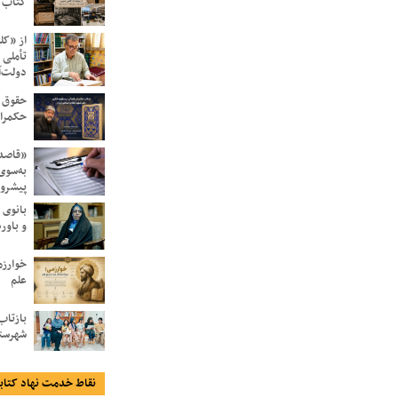
کتاب 
از «کل
تأملی 
دولت‌آ
حقوق 
حکمرا
«قاصدک
به‌سوی
پیشرو
بانوی 
و باور
خوارزم
علم
بازتاب
شهرست
نقاط خدمت نهاد کتاب