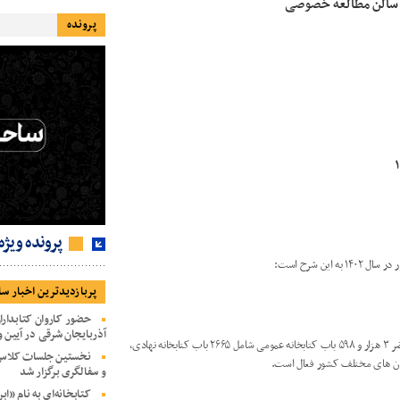
 سالن مطالعه خصوصی
پرونده
پرونده ویژه
ین شرح است:
پربازديدترين اخبار س
حضور کاروان کتابدارا
آذربایجان شرقی در آیین و
بر اساس تازه ترین آمار ارائه شده توسط نهاد کتابخانه های عمومی کشور، در حال حاضر ۳ هزار و ۵۹۸ باب کتابخانه عمومی شامل ۲۶۶۵ باب کتابخانه نهادی،
نخستین جلسات کلاس‌
و سفالگری برگزار شد
کتابخانه‌ای به نام «اب