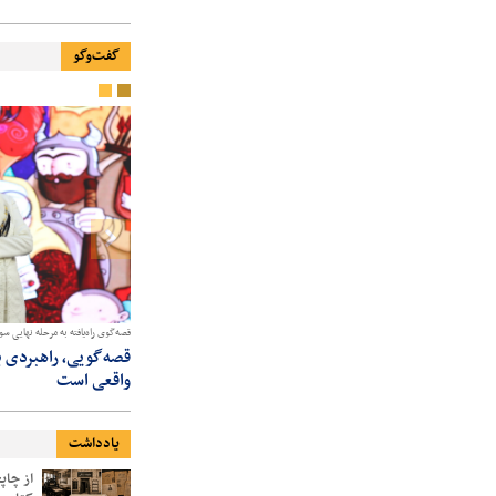
گفت‌وگو
نقال نوجوان راه‌یافته به مرحله نهایی سومین دوسالانه قصه‌گویی «نهال امید»:
قصه‌گوی راه‌یافته به مرحله نهایی سو
جشنواره «نهال امید» با نگاهی عمیق به هنر
قصه‌گویی، راهبردی ب
نقالی، در ترویج و ارتقا این هنر موثر است
واقعی است
یادداشت
از چاپ