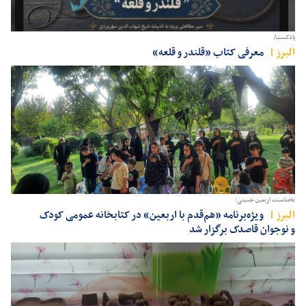
پادکست/
البرز
معرفی کتاب «قلندر و قلعه»
به‌مناسبت اربعین حسینی؛
البرز
ویژه‌برنامه «هم‌قدم با اربعین» در کتابخانه عمومی کودک
و نوجوان قاصدک برگزار شد