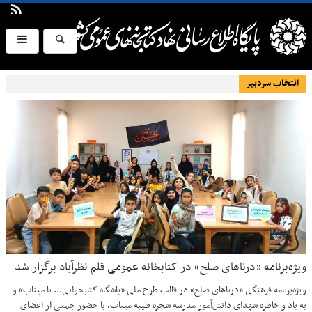
انتخاب سردبیر
ویژه‌برنامه «درناهای صلح» در کتابخانه عمومی قلم نظرآباد برگزار شد
ویژه‌برنامه فرهنگی «درناهای صلح» در قالب طرح ملی «باشگاه کتابخوانی... تا میناب» و
به یاد و خاطره شهدای دانش‌آموز مدرسه شجره طیبه میناب، با حضور جمعی از اعضای