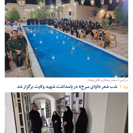
در آیینی با حضور مسئولان و اهالی فرهنگ؛
يزد
شب شعر «آوای سرخ» در پاسداشت شهید ولایت برگزار شد