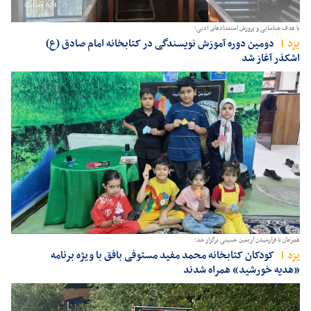
با هدف شناسایی و پرورش استعدادهای ادبی؛
يزد
دومین دوره آموزش نویسندگی در کتابخانه امام صادق (ع)
اشکذر آغاز شد
همزمان با فرارسیدن اربعین حسینی برگزار شد؛
يزد
کودکان کتابخانه محمد مفید مستوفی بافق با ویژه برنامه
«هدیه خورشید» همراه شدند