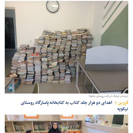
درخشش فرهنگ در قلب روستای نیکویه؛
قزوين
اهدای دو هزار جلد کتاب به کتابخانه پاسارگاد روستای
نیکویه