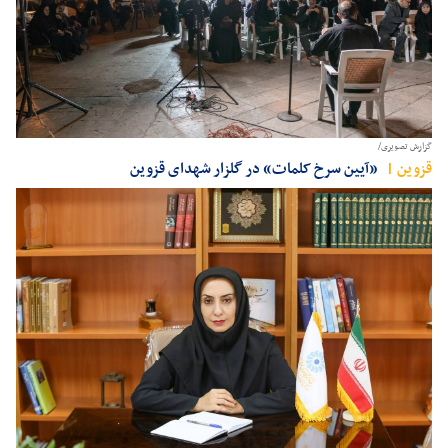
گزارش تصویری/
قزوين
«آیین سرخ کلمات» در گلزار شهدای قزوین