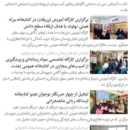
کتاب «آدم‌های سمی» و شناسایی الگوهای رفتاری آسیب‌رسان در روابط فردی و اجتماعی اختصاص
یافت.
برگزاری کارگاه آموزش تزریقات در کتابخانه مراد
همتی نهاوند با هدف ارتقاء سطح دانش
کارگاه آموزشی «تزریقات» با هدف ارتقای آگاهی و مهارت‌های
کاربردی بانوان روستای میان‌آبه جهت آمادگی با شرایط اضطراری، با
همکاری جمعیت هلال‌احمر شهرستان نهاوند در کتابخانه عمومی مراد همتی برگزار شد.
هم‌افزایی نهادهای فرهنگی و انتظامی در شهرستان فرخ‌شهر؛
برگزاری کارگاه تخصصی سواد رسانه‌ای و پیشگیری
از آسیب‌های مجازی در کتابخانه عمومی بعثت
به منظور ارتقای سطح آگاهی شهروندان در مواجهه با تهدیدات
سایبری، کارگاه آموزشی «سواد رسانه‌ای» با حضور معاون فرهنگی و اجتماعی فرماندهی انتظامی استان
در فرخ‌شهر برگزار شد
تجلیل از چهار خبرنگار نوجوان عضو کتابخانه
آیت‌الله ربانی شاهنجرانی
همزمان با فرارسیدن روز خبرنگار، از چهار خبرنگار نوجوان عضو
کتابخانه عمومی آیت‌الله ربانی شاهنجرانی شهر شاهنجرین شهرستان
درگزین که در عرصه اطلاع‌رسانی و فعالیت‌های فرهنگی و رسانه‌ای حضور دارند، تجلیل شد.
در راستای غنی‌سازی منابع اطلاعاتی و توسعه فرهنگ کتابخوانی؛