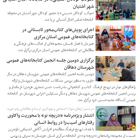
شهر آشتیان
«موکب کودکان حسینی» با حضور کودکان شهر آشتیان در محوطه
کتابخانه عباس اقبال آشتیانی برپا شد.
اجرای پویش‌های کتاب‌محور تابستانی در
کتابخانه‌های عمومی استان مرکزی
همزمان با فصل تابستان، مجموعه‌ای از فعالیت‌های فرهنگی و
مطالعاتی در کتابخانه‌های عمومی استان مرکزی برگزار شد.
برگزاری دومین جلسه انجمن کتابخانه‌های عمومی
شهرستان دهاقان
دومین جلسه انجمن کتابخانه‌های عمومی شهرستان دهاقان در سال
جاری، به منظور بررسی مشکلات کتابخانه‌های شهرستان و ارائه
راهکارهای موثر در ترویج فرهنگ کتاب و کتابخوانی، به ریاست حسن جعفری هرندی؛ فرماندار و
رییس انجمن کتابخانه‌های عمومی شهرستان دهاقان و دیگر مسئولین اجرایی شهرستان در کتابخانه
عمومی آیت‌الله محمدحسین خرد برگزار شد.
در مسیر ارتقای سواد اجتماعی و بهره‌گیری از منابع مطالعاتی رقم خورد؛
انتشار ویژه‌برنامه «دریچه نو» با محوریت واکاوی
رفتارهای آسیب‌زا در روابط انسانی
با هدف ترویج فرهنگ مطالعه و افزایش آگاهی‌ اجتماعی، تازه‌ترین
قسمت از مجموعه برنامه‌های «دریچه نو» در کتابخانه مرکزی استان خوزستان به معرفی و بررسی