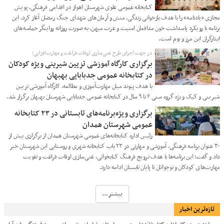
کتابخانه عمومی علوی شهرستان اهواز در اقدامی فرهنگی، پویش
مجازی «یادنامه» را با هدف بازخوانی زندگی، منش و آرمان‌های شهدای جنگ رمضان آغاز کرد. این
برنامه با رویکرد پاسداشت خون مدافعان امنیت و عزت میهن، به صورت روزانه روایتگر حماسه‌های
ایثارگران این مرز و بوم است.
در جهت اجرای طرح غنی‌سازی اوقات فراغت و مهارت‌افزایی؛
برگزاری کارگاه آموزشی تزیین شیرینی ویژه کودکان
در کتابخانه عمومی جدبابایی بهبهان
با هدف پیوند میان مهارت‌آموزی و مطالعه، کارگاه آموزشی تزیین
شیرینی و کیک ویژه گروه سنی ۶ تا ۹ سال در کتابخانه عمومی جدبابایی شهرستان بهبهان برگزار شد.
برگزاری ویژه‌برنامه‌های تابستانی در ۲۳ کتابخانه
عمومی شهرستان همدان
رئیس اداره کتابخانه‌های عمومی شهرستان همدان از برگزاری بیش از
۳۰ عنوان برنامه فرهنگی، آموزشی و مهارتی در ۲۳ باب کتابخانه شهری و روستایی این شهرستان خبر
داد و گفت: این برنامه‌ها با هدف ترویج فرهنگ کتابخوانی، غنی‌سازی اوقات فراغت و تقویت
مهارت‌های کودکان و نوجوانان تا پایان تابستان ادامه دارد.
بیشتر...
تازه‌ترین اخبار