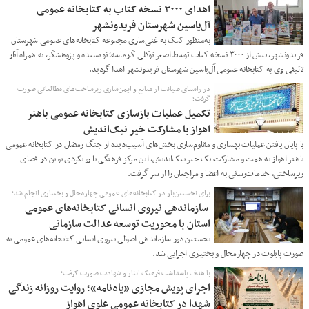
اهدای ۳۰۰۰ نسخه کتاب به کتابخانه‌ عمومی
آل‌یاسین شهرستان فریدونشهر
به‌منظور کمک به غنی‌سازی مجموعه کتابخانه‌های عمومی شهرستان
فریدونشهر، بیش از ۳۰۰۰ نسخه کتاب توسط اصغر توکلی گارماسه؛ نویسنده و پژوهشگر، به همراه آثار
تالیفی وی به کتابخانه عمومی آل‌یاسین شهرستان فریدونشهر اهدا گردید.
در راستای صیانت از منابع و ایمن‌سازی زیرساخت‌های مطالعاتی صورت
گرفت؛
تکمیل عملیات بازسازی کتابخانه عمومی باهنر
اهواز با مشارکت خیر نیک‌اندیش
با پایان یافتن عملیات بهسازی و مقاوم‌سازی بخش‌های آسیب‌دیده از جنگ رمضان در کتابخانه عمومی
باهنر اهواز به همت و مشارکت یک خیر نیک‌اندیش، این مرکز فرهنگی با رویکردی نوین در فضای
زیرساختی، خدمات‌رسانی به اعضا و مراجعان را از سر گرفت.
برای نخستین‌بار در کتابخانه‌های عمومی چهارمحال و بختیاری انجام شد؛
سازماندهی نیروی انسانی کتابخانه‌های عمومی
استان با محوریت توسعه عدالت سازمانی
نخستین دور سازماندهی اصولی نیروی انسانی کتابخانه‌های عمومی به
صورت پایلوت در چهارمحال و بختیاری اجرایی شد.
با هدف پاسداشت فرهنگ ایثار و شهادت صورت گرفت؛
اجرای پویش مجازی «یادنامه»؛ روایت روزانه زندگی
شهدا در کتابخانه عمومی علوی اهواز