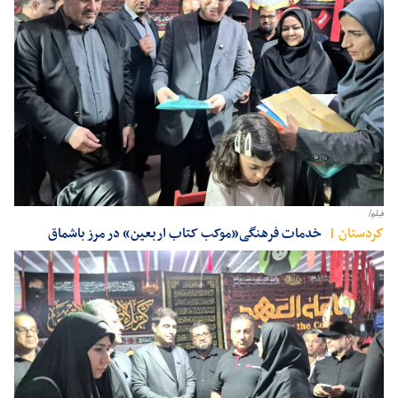
فیلم/
كردستان
خدمات فرهنگی«موکب کتاب اربعین» در مرز باشماق