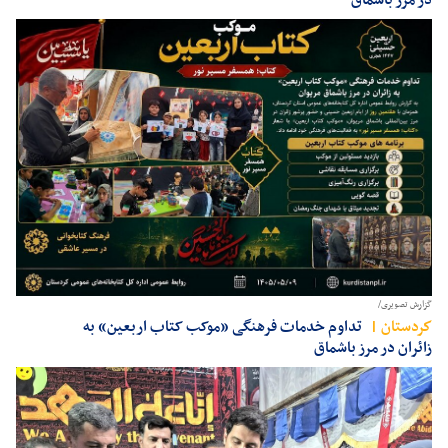
گزارش تصویری/
كردستان
تداوم خدمات فرهنگی «موکب کتاب اربعین» به
زائران در مرز باشماق