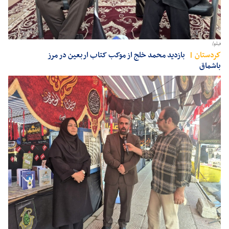
فیلم/
كردستان
بازدید محمد خلج از موکب کتاب اربعین در مرز
باشماق