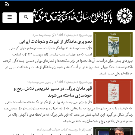
پرونده ویژه «به پیشنهاد آقا» / «آن بیست‌وسه نفر»؛
تصویری ماندگار از غیرت و شجاعت ایرانی
«آن بیست‌وسه نفر»، روایتگر خاطرات بیست‌وسه نوجوان کرمانی
است که در عملیات بیت‌المقدس (اردیبهشت ۱۳۶۱) به اسارت
نیروهای بعثی عراق درآمدند. آن‌ها، نه‌تنها در برابر شکنجه‌ها و فشارهای روانی دشمن ایستادگی کردند،
بلکه توانستند جنگ روانی صدام را نقش بر آب کنند و تصویری ماندگار از غیرت و شجاعت ایرانی در
حافظه تاریخی ثبت کنند.
پرونده ویژه «به پیشنهاد آقا» / «از چیزی نمی‌ترسیدم»؛
قهرمانان بزرگ، در مسیر تدریجی تلاش، رنج و
خودسازی ساخته می‌شوند
«از چیزی نمی‌ترسیدم»، روایتی از تکوین یک شخصیت است؛ متنی
که خواننده را به سرچشمه‌ها می‌برد؛ به سال‌هایی که اراده، ایمان و روحیه مسئولیت در دل سختی‌های
زندگی شکل می‌گیرد. این کتاب نشان می‌دهد که قهرمانان بزرگ، نه در لحظه‌های ناگهانی، بلکه در
مسیر تدریجی تلاش، رنج و خودسازی ساخته می‌شوند.
گفت‌وگو با نویسنده کتاب «موکب آمستردام»؛