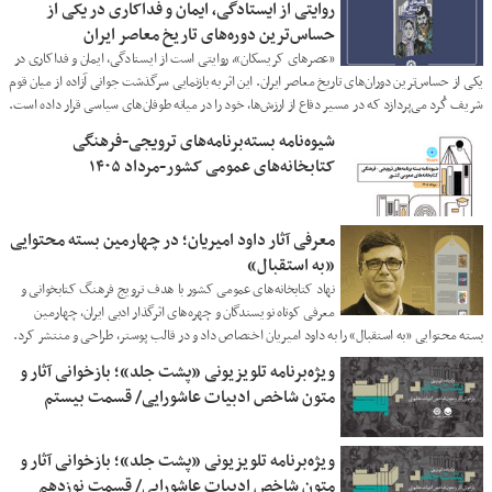
روایتی از ایستادگی، ایمان و فداکاری در یکی از
حساس‌ترین دوره‌های تاریخ معاصر ایران
«عصرهای کریسکان»، روایتی است از ایستادگی، ایمان و فداکاری در
یکی از حساس‌ترین دوران‌های تاریخ معاصر ایران. این اثر به بازنمایی سرگذشت جوانی آزاده از میان قوم
شریف کُرد می‌پردازد که در مسیر دفاع از ارزش‌ها، خود را در میانه طوفان‌های سیاسی قرار داده است.
شیوه‌نامه بسته‌برنامه‌های ترویجی-فرهنگی
کتابخانه‌های عمومی کشور-مرداد ۱۴۰۵
معرفی آثار داود امیریان؛ در چهارمین بسته محتوایی
«به استقبال»
نهاد کتابخانه‌های عمومی کشور با هدف ترویج فرهنگ کتابخوانی و
معرفی کوتاه نویسندگان و چهره‌های اثرگذار ادبی ایران، چهارمین
بسته محتوایی «به استقبال» را به داود امیریان اختصاص داد و در قالب پوستر، طراحی و منتشر کرد.
ویژه‌برنامه تلویزیونی «پشت جلد»؛ بازخوانی آثار و
متون شاخص ادبیات عاشورایی/ قسمت بیستم
ویژه‌برنامه تلویزیونی «پشت جلد»؛ بازخوانی آثار و
متون شاخص ادبیات عاشورایی/ قسمت نوزدهم