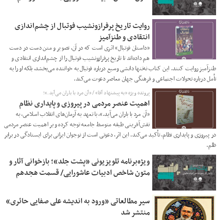
روایت تاریخ پرفرازونشیب فوتبال از چشم‌اندازی
انتقادی و طنزآمیز
«داستان فوتبال» اثری است که در آن، تصویر و متن دست ‌در ‌دست
هم داده‌اند تا تاریخ پرفرازونشیب فوتبال را از چشم‌اندازی انتقادی و
طنزآمیز روایت کنند. این کتاب نه‌تنها دانشی وسیع درباره فوتبال به خواننده می‌بخشد، بلکه او را به
تأمل درباره تحولات اجتماعی و فرهنگی جهان معاصر دعوت می‌کند.
پرونده ویژه «به پیشنهاد آقا» / «آن مرد با باران می‌آید.»؛
اهمیت عنصر مردمی در پیروزی و پایداری نظام
«آن مرد با باران می‌آید.»، با تعهد به آرمان‌های انقلاب اسلامی، به
نقش‌آفرینی طبقه متوسط جامعه توجه کرده و بر اهمیت عنصر مردمی
در پیروزی و پایداری نظام، تأکید می‌کند. این اثر، دعوتی است از نوجوان ایرانی برای ایستادگی در برابر
ظلم.
ویژه‌برنامه تلویزیونی «پشت جلد»؛ بازخوانی آثار و
متون شاخص ادبیات عاشورایی/ قسمت هجدهم
سیر مطالعاتی «ورود به اندیشه‌ علی صفایی حائری»
منتشر شد