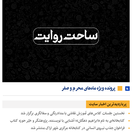
پرونده ویژه ماه‌های محرم و صفر
پربازديدترين اخبار سایت
نخستین جلسات کلاس‌های آموزش نقاشی با مدادرنگی و سفالگری برگزار شد
کتابخانه‌ای به نام «ابراهیم دهگان»؛ آشنایی با نویسنده، پژوهشگر و خیّر حوزه کتاب
فراخوان جذب نیروی انسانی در کتابخانه مرکزی شهر اراک منتشر شد