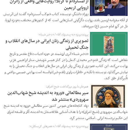
از آمستردام تا کربلا؛ روایت‌هایی واقعی از زائران
اروپایی اربعین
بهزاد دانشگر، نویسنده کتاب «موکب آمستردام» گفت: این اثر بیش
از آنکه سفرنامه اربعین باشد، روایت دگرگونی انسان‌هایی است که از کشورهای مختلف، به‌ویژه اروپا،
دل در گرو امام حسین (ع) سپرده‌اند.
پرونده ویژه «به پیشنهاد آقا» / «دختر شینا»؛
تصویری از زندگی زنان ایرانی در سال‌های انقلاب و
جنگ تحمیلی
«دختر شینا» اثری ارزشمند در حوزه ادبیات دفاع مقدس و تاریخ
شفاهی است که زندگی قدم‌خیر محمدی کنعان را در کنار همسر شهیدش، ستار ابراهیمی هژیر،
روایت می‌کند. این کتاب، تصویری از زندگی زنان ایرانی در سال‌های انقلاب و جنگ تحمیلی را به
نمایش می‌گذارد. نویسنده با تکیه بر خاطرات راوی (قدم‌خیر) توانسته است روایتی صمیمی، واقعی و
تأثیرگذار خلق کند.
همزمان با روز بزرگداشت شیخ اشراق؛
سیر مطالعاتی «ورود به اندیشه شیخ شهاب‌الدین
سهروردی» منتشر شد
نهاد کتابخانه‌های عمومی کشور، سیر مطالعاتی «ورود به اندیشه شیخ
شهاب‌الدین سهروردی (شیخ اشراق)» را با هدف آشنایی علاقه‌مندان به اندیشه، آثار و فلسفه اشراق
این حکیم برجسته ایرانی ـ اسلامی، منتشر کرد.
پرونده ویژه «به پیشنهاد آقا» / «عصرهای کریسکان»؛