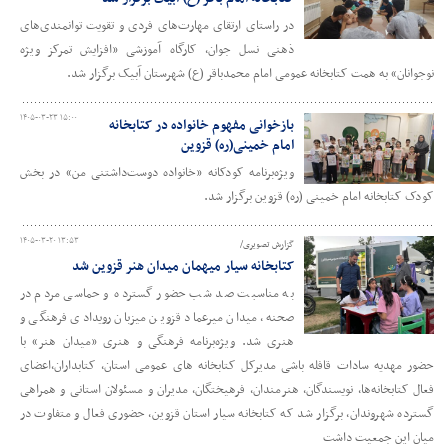
در راستای ارتقای مهارت‌های فردی و تقویت توانمندی‌های
ذهنی نسل جوان، کارگاه آموزشی «افزایش تمرکز ویژه
نوجوانان» به همت کتابخانه عمومی امام محمدباقر (ع) شهرستان آبیک برگزار شد.
۱۴۰۵-۰۳-۲۳ ۱۵:۰۰
بازخوانی مفهوم خانواده در کتابخانه
امام خمینی(ره) قزوین
ویژه‌برنامه کودکانه «خانواده دوست‌داشتنی من» در بخش
کودک کتابخانه امام خمینی (ره) قزوین برگزار شد.
۱۴۰۵-۰۳-۲۰ ۱۳:۵۳
گزارش تصویری/
کتابخانه سیار میهمان میدان هنر قزوین شد
به مناسبت صد شب حضور گسترده و حماسی مردم در
صحنه، میدان میرعماد قزوین میزبان رویدادی فرهنگی و
هنری شد. ویژه‌برنامه فرهنگی و هنری «میدان هنر» با
حضور مهدیه سادات قافله باشی مدیرکل کتابخانه های عمومی استان،‌ کتابداران،‌اعضای
فعال کتابخانه‌ها،‌ نویسندگان، هنرمندان، فرهیختگان، مدیران و مسئولان استانی و همراهی
گسترده شهروندان، برگزار شد که کتابخانه سیار استان قزوین، حضوری فعال و متفاوت در
میان این جمعیت داشت