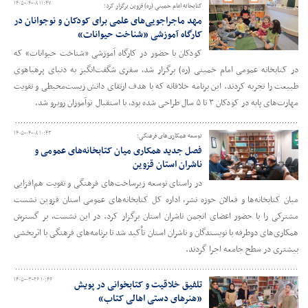
۱۴۰۵-۰۴-۰۸ ۱۱:۴۷
کتابخانه امام خمینی (ره) قزوین برگزار کرد؛
مهد ماجراجویی‌های علمی برای کودکان و نوجوانان در
کارگاه آموزشی «شناخت حیوانات»
کودکان با حضور در کارگاه آموزشی «شناخت حیوانات» که
در کتابخانه عمومی امام خمینی (ره) برگزار شد، سفری شگفت‌انگیز به دنیای پرهیاهوی
طبیعت را تجربه کردند. این برنامه خلاقانه که با هدف ارتقای دانش زیست‌محیطی و تقویت
مهارت‌های پایه در کودکان ۳ تا ۵ سال طراحی شده بود، با استقبال نوآموزان روبرو شد.
۱۴۰۵-۰۴-۰۸ ۱۰:۴۳
توسعه همکاری‌های فرهنگی؛
فصل جدید همکاری میان کتابخانه‌های عمومی و
ناشران استان قزوین
در راستای توسعه زیرساخت‌های فرهنگی و تقویت هم‌افزایی
میان کتابخانه‌ها و فعالان حوزه نشر، اداره‌ کل کتابخانه‌های عمومی استان قزوین نشست
مشترکی را با حضور اعضای انجمن ناشران استان برگزار کرد. در این نشست، بر گسترش
همکاری‌های دوطرفه با نویسندگان و ناشران استان تأکید شد تا برنامه‌های فرهنگی با اثربخشی
بیشتری در سطح جامعه اجرا گردند.
۱۴۰۵-۰۳-۲۶ ۱۰:۴۶
تلفیق خلاقیت و کتابخوانی در پویش
«هنرهای دستی اهالی کتاب»