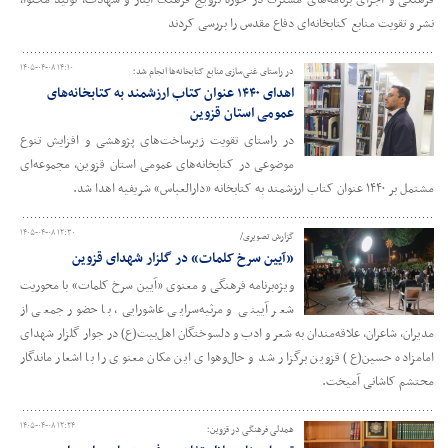
فرهنگی و اجرای برنامه‌های مشترک در حوزه ترویج فرهنگ ایثار و شهادت، تولید محتوا،
نشر و تقویت منابع کتابخانه‌ای دفاع مقدس را بررسی کردند
۱۴۰۵-۰۴-۰۸ ۱۴:۱۰
در راستای غنی‌سازی منابع کتابخانه‌ها انجام شد؛
اهدای ۱۴۴۰ عنوان کتاب‌ ارزشمند به کتابخانه‌های
عمومی استان قزوین
در راستای تقویت زیرساخت‌های پژوهشی و افزایش تنوع
موضوعی در کتابخانه‌های عمومی استان قزوین، مجموعه‌ای
مشتمل بر ۱۴۴۰ عنوان کتاب ارزشمند به کتابخانه «دارالعباس» شریفیه اهدا شد.
۱۴۰۵-۰۴-۰۸ ۱۲:۳۰
گزارش تصویری/
«آیین سرخ کلمات» در گلزار شهدای قزوین
ویژه‌برنامه فرهنگی و معنوی «آیین سرخ کلمات» با محوریت
شعر آیینی و مرثیه‌سرایی عاشورایی، با حضور جمعی از
مدیران، شاعران، علاقه‌مندان به شعر و ادب و دلسوختگان اهل‌بیت(ع) در جوار گلزار شهدای
امامزاده حسین(ع) قزوین برگزار شد و حال‌وهوای این مکان معنوی را با اشعار ماندگار
محتشم کاشانی آمیخت.
۱۴۰۵-۰۴-۰۸ ۱۲:۲۴
همدلی فرهنگی در قزوین؛