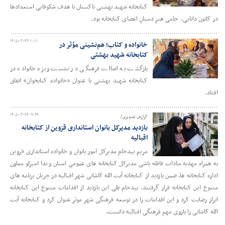
کتابخانه شهید بهشتی تاکستان با هدف شکوفایی استعدادها
در کانون دانایی، ‌ حامی هنرِ دستانِ اعضای کتابخانه بود.
۱۴۰۵-۰۳-۲۶ ۱۰:۱۱
خانواده و کتاب؛ هم‌نشینی مؤثر در
کتابخانه شهید بهشتی
بازگشت به اصالت فرهنگی در نشست ویژه خانواده در
کتابخانه شهید بهشتی با عنوان «خانواده کتابخوان» اتفاق
افتاد.
۱۴۰۵-۰۳-۲۶ ۰۹:۴۹
گزارش تصویری/
بازدید مدیرکل بانوان استانداری قزوین از کتابخانه
اقبالیه
مریم بیدخام مدیرکل امور بانوان و خانواده استانداری قزوین
به همراه مهدیه سادات قافله باشی مدیرکل کتابخانه های عمومی استان و ندا امیرلو معاون
اداره کتابخانه ها،‌ ضمن بازدید از کتابخانه آیت الله کاشانی شهر اقبالیه در جریان برنامه های
متنوع این کتابخانه قرار گرفتند. بیدحام طی این بازدید از اقدامات متنوع این کتابخانه
ابراز رضایت کرد و این اقدامات را در توسعه فرهنگی شهر موثر عنوان کرد و کتابخانه آیت
الله کاشانی را بازوی مهم فرهنگی اقبالیه دانست.