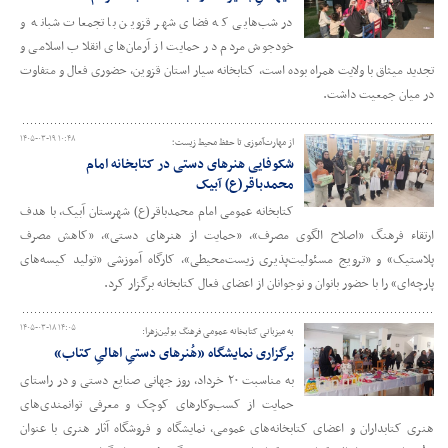
در شب‌هایی که فضای شهر قزوین با تجمعات شبانه و
خودجوش مردم در حمایت از آرمان‌های انقلاب اسلامی و
تجدید میثاق با ولایت همراه بوده است، کتابخانه سیار استان قزوین، حضوری فعال و متفاوت
در میان جمعیت داشت.
۱۴۰۵-۰۳-۱۹ ۱۰:۴۸
از مهارت‌آموزی تا حفظ محیط ‌زیست؛
شکوفایی هنرهای دستی در کتابخانه امام
محمدباقر(ع) آبیک
کتابخانه عمومی امام محمدباقر(ع) شهرستان آبیک، با هدف
ارتقاء فرهنگ «اصلاح الگوی مصرف»، «حمایت از هنرهای دستی»، «کاهش مصرف
پلاستیک» و «ترویج مسئولیت‌پذیری زیست‌محیطی»، کارگاه آموزشی «تولید کیسه‌های
پارچه‌ای» را با حضور بانوان و نوجوانان از اعضای فعال کتابخانه برگزار کرد.
۱۴۰۵-۰۳-۱۸ ۱۴:۰۵
به میزبانی کتابخانه عمومی فرهنگ بوئین‌زهرا:
برگزاری نمایشگاه «هُنرهای دستیِ اهالیِ کتاب»
به مناسبت ۲۰ خرداد، روز جهانی صنایع دستی و در راستای
حمایت از کسب‌وکارهای کوچک و معرفی توانمندی‌های
هنری کتابداران و اعضای کتابخانه‌های عمومی، نمایشگاه و فروشگاه آثار هنری با عنوان