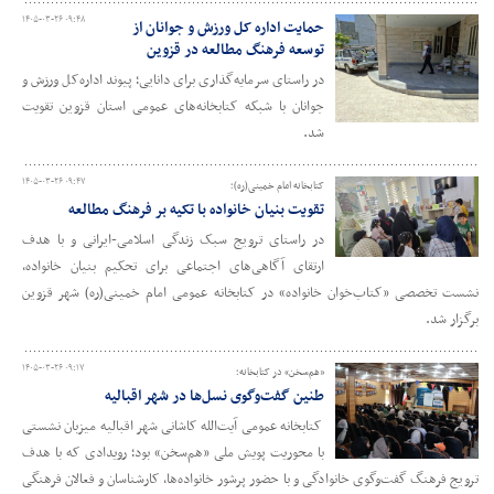
۱۴۰۵-۰۳-۲۶ ۰۹:۴۸
حمایت اداره کل ورزش و جوانان از
توسعه فرهنگ مطالعه در قزوین
در راستای سرمایه‌گذاری برای دانایی؛ پیوند اداره‌کل ورزش و
جوانان با شبکه کتابخانه‌های عمومی استان قزوین تقویت
شد.
۱۴۰۵-۰۳-۲۶ ۰۹:۴۷
کتابخانه امام خمینی(ره)؛
تقویت بنیان خانواده با تکیه بر فرهنگ مطالعه
در راستای ترویج سبک زندگی اسلامی-ایرانی و با هدف
ارتقای آگاهی‌های اجتماعی برای تحکیم بنیان خانواده،
نشست تخصصی «کتاب‌خوان خانواده» در کتابخانه عمومی امام خمینی(ره) شهر قزوین
برگزار شد.
۱۴۰۵-۰۳-۲۶ ۰۹:۱۷
«هم‌سخن» در کتابخانه؛
طنین گفت‌وگوی نسل‌ها در شهر اقبالیه
کتابخانه عمومی آیت‌الله کاشانی شهر اقبالیه میزبان نشستی
با محوریت پویش ملی «هم‌سخن» بود؛ رویدادی که با هدف
ترویج فرهنگ گفت‌وگوی خانوادگی و با حضور پرشور خانواده‌ها، کارشناسان و فعالان فرهنگی