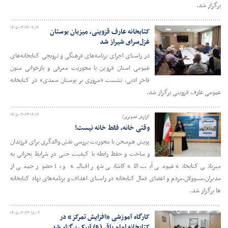
برگزار شد.
۱۴۰۵-۰۳-۲۶ ۰۹:۱۶
کتابخانه عارف قزوینی، میزبان بوستان
غزل‌سرای شیراز شد
در راستای اجرای برنامه‌های فرهنگی و ترویجی کتابخانه‌های
عمومی استان قزوین با محوریت معرفی و بازخوانی متون
فاخر ادبی، نشست «مروری بر بوستان سعدی» در کتابخانه
عمومی عارف قزوینی برگزار شد.
۱۴۰۵-۰۳-۲۴ ۱۲:۱۷
گزارش تصویری/
وقتی خانه، فقط خانه نیست!
پویش هم‌سخن با محوریت بررسی نقش والدگری برای فرزندان
و ساخت و حفظ رابطه با کیفیت حتی در شرایط بحرانی به
میزبانی کتابخانه عمومی آیت الله کاشانی شهر اقبالیه و با حضور جمعی از
مدیران،‌مسوولان‌،مردم و اعضای فعال کتابخانه در راستای اهداف و برنامه‌های نهاد کتابخانه
ها برگزار شد.
۱۴۰۵-۰۳-۲۳ ۱۵:۰۲
کارگاه آموزشی «افزایش تمرکز» در
کتابخانه امام باقر (ع) آبیک برگزار شد