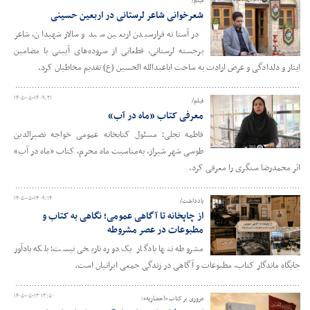
فیلم/
شعرخوانی شاعر لرستانی در اربعین حسینی
در آستانه فرارسیدن اربعین سید و سالار شهیدان، شاعر
برجسته لرستانی، قطعاتی از سروده‌های آیینی با مضامین
ایثار و دلدادگی و عرض ارادت به ساحت اباعبدالله الحسین (ع) تقدیم مخاطبان کرد.
۱۴۰۵-۰۵-۱۴ ۰۹:۲۱
فیلم/
معرفی کتاب «ماه در آب»
فاطمه تجلی؛ مسئول کتابخانه عمومی خواجه نصیرالدین
طوسی شهر شیراز، به‌مناسبت ماه محرم، کتاب «ماه در آب»
اثر محمدرضا سنگری را معرفی کرد.
۱۴۰۵-۰۵-۱۴ ۰۹:۱۴
یادداشت/
از چاپخانه تا آگاهی عمومی؛ نگاهی به کتاب و
مطبوعات در عصر مشروطه
مشروطه تنها یادگار یک دوره تاریخی نیست؛ بلکه یادآور
جایگاه ماندگار کتاب، مطبوعات و آگاهی در زندگی جمعی ایرانیان است.
۱۴۰۵-۰۵-۱۳ ۱۳:۵۰
مروری بر کتاب «احضاریه»؛