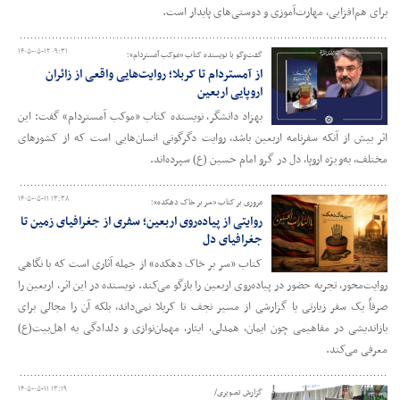
برای هم‌افزایی، مهارت‌آموزی و دوستی‌های پایدار است.
۱۴۰۵-۰۵-۱۲ ۰۹:۳۱
گفت‌وگو با نویسنده کتاب «موکب آمستردام»؛
از آمستردام تا کربلا؛ روایت‌هایی واقعی از زائران
اروپایی اربعین
بهزاد دانشگر، نویسنده کتاب «موکب آمستردام» گفت: این
اثر بیش از آنکه سفرنامه اربعین باشد، روایت دگرگونی انسان‌هایی است که از کشورهای
مختلف، به‌ویژه اروپا، دل در گرو امام حسین (ع) سپرده‌اند.
۱۴۰۵-۰۵-۱۱ ۱۳:۳۸
مروری بر کتاب «سر بر خاک دهکده»؛
روایتی از پیاده‌روی اربعین؛ سفری از جغرافیای زمین تا
جغرافیای دل
کتاب «سر بر خاک دهکده» از جمله آثاری است که با نگاهی
روایت‌محور، تجربه حضور در پیاده‌روی اربعین را بازگو می‌کند. نویسنده در این اثر، اربعین را
صرفاً یک سفر زیارتی یا گزارشی از مسیر نجف تا کربلا نمی‌داند، بلکه آن را مجالی برای
بازاندیشی در مفاهیمی چون ایمان، همدلی، ایثار، مهمان‌نوازی و دلدادگی به اهل‌بیت(ع)
معرفی می‌کند.
۱۴۰۵-۰۵-۱۱ ۱۳:۱۹
گزارش تصویری/