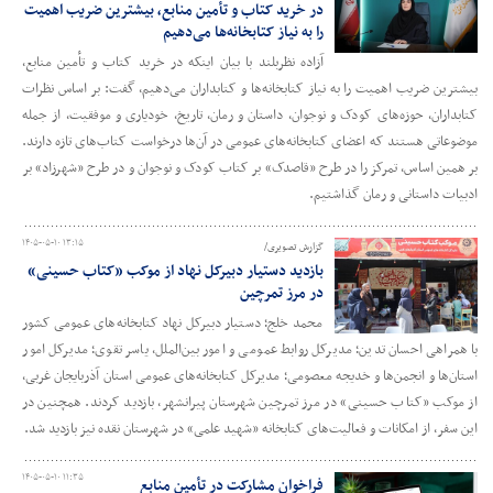
در خرید کتاب و تأمین منابع، بیشترین ضریب اهمیت
را به نیاز کتابخانه‌ها می‌دهیم
آزاده نظربلند با بیان اینکه در خرید کتاب و تأمین منابع،
بیشترین ضریب اهمیت را به نیاز کتابخانه‌ها و کتابداران می‌دهیم، گفت: بر اساس نظرات
کتابداران، حوزه‌های کودک و نوجوان، داستان و رمان، تاریخ، خودیاری و موفقیت، از جمله
موضوعاتی هستند که اعضای کتابخانه‌های عمومی در آن‌ها درخواست کتاب‌های تازه دارند.
بر همین اساس، تمرکز را در طرح «قاصدک» بر کتاب کودک و نوجوان و در طرح «شهرزاد» بر
ادبیات داستانی و رمان گذاشتیم.
۱۴۰۵-۰۵-۱۰ ۱۳:۱۵
گزارش تصویری/
بازدید دستیار دبیرکل نهاد از موکب «کتاب حسینی»
در مرز تمرچین
محمد خلج؛ دستیار دبیرکل نهاد کتابخانه‌های عمومی کشور
با همراهی احسان تدین؛ مدیرکل روابط عمومی و امور بین‌الملل، یاسر تقوی؛ مدیرکل امور
استان‌ها و انجمن‌ها و خدیجه معصومی؛ مدیرکل کتابخانه‌های عمومی استان آذربایجان غربی،
از موکب «کتاب حسینی» در مرز تمرچین شهرستان پیرانشهر، بازدید کردند. همچنین در
این سفر، از امکانات و فعالیت‌های کتابخانه «شهید علمی» در شهرستان نقده نیز بازدید شد.
۱۴۰۵-۰۵-۱۰ ۱۱:۳۵
فراخوان مشارکت در تأمین منابع