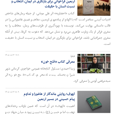
اربعین فراخوانی برای بازنگری در ایمان، انتخاب و
نسبت انسان با حقیقت
کتاب «احضاریه» اثر علی موذنی، از جمله رمان‌های شاخص
ادبیات آیینی معاصر است که با الهام از پیاده‌روی اربعین، مفاهیم عمیق عاشورایی را در
قالب داستانی روایت می‌کند. نویسنده با بهره‌گیری از ظرفیت‌های رمان، مخاطب را به
سفری فراتر از یک زیارت ظاهری می‌برد و نشان می‌دهد که دعوت به کربلا، بیش از آنکه
سفری جغرافیایی باشد، فراخوانی برای بازنگری در ایمان، انتخاب و نسبت انسان با حقیقت
است.
۱۴۰۵-۰۵-۱۳ ۰۹:۱۱
فیلم/
معرفی کتاب «فتح خون»
زیبا احمدی؛ مسئول کتابخانه عمومی خواجوی کرمانی شهر
شیراز، به‌مناسبت ماه محرم، کتاب «فتح خون» اثر
سیدمرتضی آوینی را معرفی کرد.
۱۴۰۵-۰۵-۱۲ ۱۸:۰۹
لهوف؛ روایتی ماندگار از عاشورا و تداوم
پیام حسینی در مسیر اربعین
اهمیت «لهوف» در آن است که ضمن بازتاب رخدادهای
نهضت امام حسین (ع)، به تبیین پیوند میان شهادت و