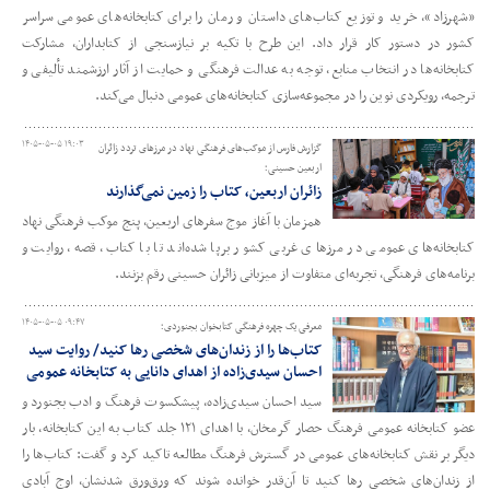
«شهرزاد»، خرید و توزیع کتاب‌های داستان و رمان را برای کتابخانه‌های عمومی سراسر
کشور در دستور کار قرار داد. این طرح با تکیه بر نیازسنجی از کتابداران، مشارکت
کتابخانه‌ها در انتخاب منابع، توجه به عدالت فرهنگی و حمایت از آثار ارزشمند تألیفی و
ترجمه، رویکردی نوین را در مجموعه‌سازی کتابخانه‌های عمومی دنبال می‌کند.
۱۴۰۵-۰۵-۰۵ ۱۹:۰۳
گزارش فارس از موکب‌های فرهنگی نهاد در مرزهای تردد زائران
اربعین حسینی؛
زائران اربعین، کتاب را زمین نمی‌گذارند
همزمان با آغاز موج سفرهای اربعین، پنج موکب فرهنگی نهاد
کتابخانه‌های عمومی در مرزهای غربی کشور برپا شده‌اند تا با کتاب، قصه، روایت و
برنامه‌های فرهنگی، تجربه‌ای متفاوت از میزبانی زائران حسینی رقم بزنند.
۱۴۰۵-۰۵-۰۵ ۰۹:۴۷
معرفی یک چهره فرهنگی کتابخوان بجنوردی؛
کتاب‌ها را از زندان‌های شخصی رها کنید/ روایت سید
احسان سیدی‌زاده از اهدای دانایی به کتابخانه عمومی
سید احسان سیدی‌زاده، پیشکسوت فرهنگ و ادب بجنورد و
عضو کتابخانه عمومی فرهنگ حصار گرمخان، با اهدای ۱۲۱ جلد کتاب به این کتابخانه، بار
دیگر بر نقش کتابخانه‌های عمومی در گسترش فرهنگ مطالعه تاکید کرد و گفت: کتاب‌ها را
از زندان‌های شخصی رها کنید تا آن‌قدر خوانده شوند که ورق‌ورق شدنشان، اوج آبادی