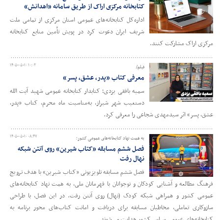
کتابخانه مرکزی اراک از طریق سامانه «اهدانش»
اداره‌کل کتابخانه‌های عمومی استان مرکزی از تمامی ملت
شریف ایران دعوت کرد در پویش تأمین منابع کتابخانه
مرکزی اراک مشارکت کنند.
۱۴۰۵-۰۵-۱۰ ۱۰:۰۲
فیلم/
معرفی کتاب «پدر، عشق، پسر»
سمیه بافقی یزدی؛ کتابدار کتابخانه عمومی شهید آیت الله
دستغیب شهر شیراز، به‌مناسبت ماه محرم، کتاب «پدر،
عشق، پسر» اثر سیدمهدی شجاعی را معرفی کرد.
۱۴۰۵-۰۵-۱۰ ۰۸:۴۷
به همت نهاد کتابخانه‌های عمومی کشور؛
فصل ششم مسابقه «کتاب شیرین» روی آنتن شبکه
نهال رفت
فصل ششم مسابقه تلویزیونی «کتاب شیرین» با هدف ترویج
فرهنگ مطالعه و آشنایی کودکان و نوجوانان با قهرمانان ملی، به همت نهاد کتابخانه‌های
عمومی کشور و همراهی شبکه کودک (نهال) روی آنتن رفت. در این فصل، با طراحی
سازوکاری تعاملی، مخاطبان مسابقه برای دریافت و امانت کتاب‌های محور برنامه به
کتابخانه‌های عمومی سراسر کشور هدایت می‌شوند.