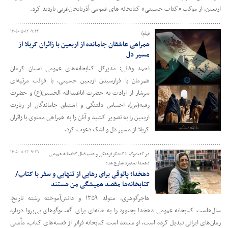
اربعین، از موکب «کتاب حسینی» کتابخانه های عمومی آذربایجان‌غربی بازدید کرد.
۱۴۰۵-۰۵-۱۲ ۰۹:۴۲
فیلم/
همراهی عاشقان جامانده از اربعین با زائران کربلا از
مسیر دل
احمد وفائی؛ مدیرکل کتابخانه‌های عمومی استان کرمان
همزمان با فرارسیدن اربعین حسینی، با قرائت مرثیه‌ای
سرشار از ارادت به حضرت اباعبدالله الحسین(ع) و حضرت
رقیه(س)، احساس دلتنگی و اشتیاق جاماندگان از زیارت
اربعین را به تصویر کشید و آنان را به همراهی معنوی با زائران
کربلا از مسیر دل و اشک دعوت کرد.
۱۴۰۵-۰۵-۱۲ ۰۹:۳۷
در گفت‌وگو با کنشگر فرهنگی و عضو فعال کتابخانه عمومی
دهخدا بجنورد مطرح شد؛
دهخدا؛ پاتوقی برای رهایی از تنهایی و سفر با کتاب/
کتابخانه‌ها مقصد همیشگی من هستند
هاجرگوهری، متولد ۱۳۵۹ و دانش‌آموخته رشته تاریخ،
سال‌هاست کتابخانه عمومی دهخدا بجنورد را به خانه‌ای برای گفت‌وگوهای بی‌پروا درباره
رمان‌های ایرانی تبدیل کرده است. او معتقد است کتابخانه فراتر از قفسه‌های کتاب، مأمنی