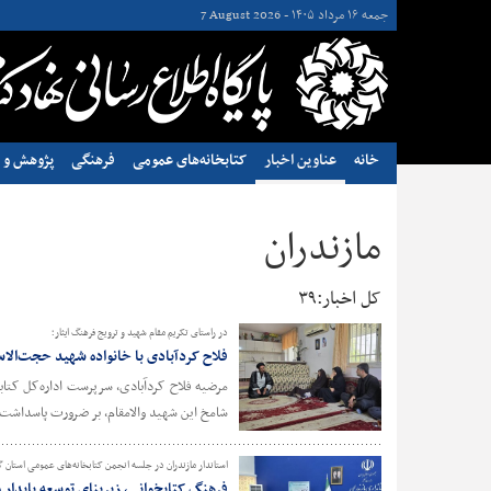
جمعه ۱۶ مرداد ۱۴۰۵ -
7 August 2026
خانه
عناوین اخبار
کتابخانه‌های عمومی
فرهنگی
پژوهش و ن
مازندران
کل اخبار:۳۹
در راستای تکریم مقام شهید و ترویج فرهنگ ایثار؛
فلاح کردآبادی با خانواده شهید حجت‌الاس
مرضیه فلاح کردآبادی، سرپرست اداره‌کل کتابخ
شامخ این شهید والامقام، بر ضرورت پاسداشت ف
استاندار مازندران در جلسه انجمن کتابخانه‌های عمومی استان 
فرهنگ کتابخوانی، زیربنای توسعه پایدار