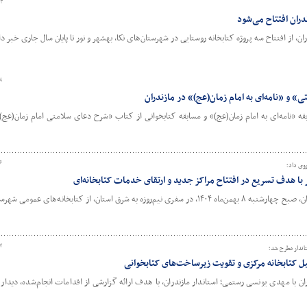
۲۳
ندران افتتاح می‌شود
، از افتتاح سه پروژه کتابخانه روستایی در شهرستان‌های نکا، بهشهر و نور تا پایان سال جاری خبر دا
۸
» و «نامه‌ای به امام زمان(عج)» در مازندران
 «نامه‌ای به امام زمان(عج)» و مسابقه کتابخوانی از کتاب «شرح دعای سلامتی امام زمان(عج
۶
روی داد؛
ا هدف تسریع در افتتاح مراکز جدید و ارتقای خدمات کتابخانه‌ای
سرپرست اداره‌کل کتابخانه‌های عمومی مازندران، صبح چهارشنبه ۸ بهمن‌ماه ۱۴۰۴، در سفری نیم‌روزه به شرق استان، از کتابخانه‌های
۷
تاندار مطرح شد؛
میل کتابخانه مرکزی و تقویت زیرساخت‌های کتابخوانی
ن با مهدی یونسی رستمی؛ استاندار مازندران، با هدف ارائه گزارشی از اقدامات انجام‌شده، دیدار 