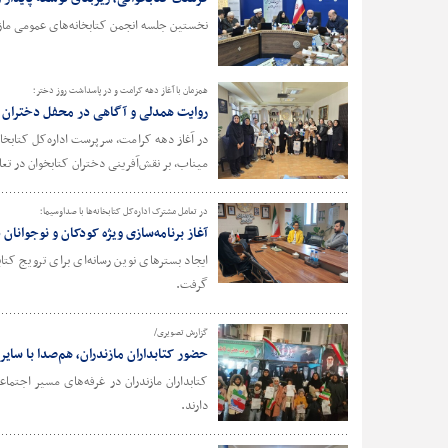
نخستین جلسه انجمن کتابخانه‌های عمومی مازندر
همزمان با آغاز دهه کرامت و در پاسداشت روز دختر؛
روایت همدلی و آگاهی در محفل دختران کتا
در آغاز دهه کرامت، سرپرست اداره‌کل کتابخ
میناب، بر نقش‌آفرینی دختران کتابخوان در تع
در تعامل مشترک اداره‌کل کتابخانه‌ها با صداوسیما؛
آغاز برنامه‌سازی ویژه کودکان و نوجوانان 
ایجاد بسترهای نوین رسانه‌ای برای ترویج کتا
گرفت.
گزارش تصویری/
حضور کتابداران مازندران، هم‌صدا با سای
کتابداران مازندران در غرفه‌های مسیر اجتماع
دارند.