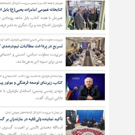
همزمان با هفته کتاب و با حضور سرپرست اداره‌کل کتابخانه‌ها
کتابخانه عمومی امامزاده یحیی(ع) بابل ا
همزمان با هفته کتاب، بابل شاهد رویدادی ف
مازندران افتتاح شد و برگ دیگری به دفتر فر
سرپرست معاونت سیاسی امنیتی استانداری مازندران تاکید کرد؛
تسریع در پرداخت مطالبات نیم‌درصدی کت
سرپرست معاونت سیاسی، امنیتی و اجتماعی اس
جدی برای تسویه این بدهی‌ها شد.
آموزش مهار
پیام استاندار مازندران به مناسبت روز «کتاب، کتاب‌خوانی و کت
کتاب، زیربنای توسعه فرهنگی و موتور 
پنجمین روز
مهدی یونسی رستمی؛ استاندار مازندران، با صد
دانایی تبریک گفت.
در دیدار با سرپرست اداره‌کل کتابخانه‌های عمومی استان؛
تأکید نماینده ولی‌فقیه در مازندران بر 
آیت‌الله محمدی لائینی بر اهمیت گسترش فر
فرصت‌های کوتاه روزمره را به ایستگاه‌های مط