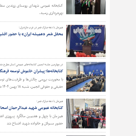
کتابخانه عمومی شهدای روستای زرندین سفلا
بهره‌برداری رسید.
همزمان با دهه مبارک فجر در غرب مازندران؛
محفل شعر «همیشه ایران» با حضور افشین
در چهارمین جلسه انجمن کتابخانه‌های عمومی استان مطرح شد
کتابخانه‌ها؛ پیشران خاموش توسعه فرهنگ
با محوریت بررسی چالش‌ها و ظرفیت‌های توسعه
حقیقی و حقوقی انجمن، شنبه ۱۸ بهمن ۱۴۰۴ در سالن شهید باهنر استانداری مازندران برگزار شد.
همزمان با دهه مبارک فجر؛
کتابخانه عمومی شهید عبدالرحمان اسحاق
همزمان با چهل‌ و هفتمین سالگرد پیروزی ا
حضور مسولان و خانواده شهید افتتاح شد