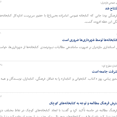
۵۱
ی عمومی مازندران؛
فتتاح شد
رهنگی بود؛ جایی که کتابخانه عمومی امامزاده یحیی(ع) با حضور سرپرست اداره‌کل کتابخانه‌
هنگی این خطه افزوده گشت.
۴۰
ابخانه‌ها توسط شهرداری‌ها ضروری است
تانداری مازندران بر ضرورت ساماندهی مطالبات نیم‌درصدی کتابخانه‌ها از شهرداری‌ها، خواست
:۳۵
ت‌های مارکتینگ تا گرافیک در
چهارمین روز آکادمی ترویج خواندن با
ابدار» مطرح کرد؛
پیشرفت جامعه است
 «آکادمی ترویج خواندن»
دبیرکل نهاد کتابخانه‌های عمومی کشو
ور پیامی، روز «کتاب، کتابخوانی و کتابدار» را به فعالان فرهنگی، کتابداران، نویسندگان و همه 
۵۳
گسترش فرهنگ مطالعه و توجه به کتابخانه‌های کوچک
هنگ مطالعه در جامعه تأکید کرد و گفت: با ایجاد کتابخانه‌های کوچک در نقاط مختلف شهر،
العه تبدیل کرد. باید از ظرفیت کتابخانه‌های دیجیتالی، برای جذب نسل جدید استفاده کرد و تبلیغ