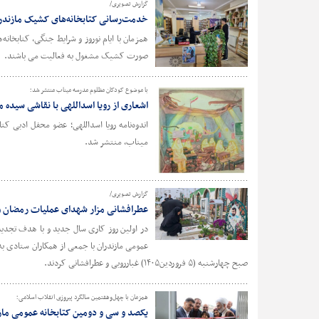
گزارش تصویری/
خدمت‌رسانی کتابخانه‌های کشیک مازندران در
هم
صورت کشیک مشغول به فعالیت می باشند.
با موضوع کودکان مظلوم مدرسه میناب منتشر شد؛
اشعاری از رویا اسداللهی با نقاشی سیده 
اندوه‌نامه رویا اسداللهی؛ عضو محفل ادبی 
میناب، منتشر شد.
گزارش تصویری/
عطرافشانی مزار شهدای عملیات رمضان و تج
در اولین روز کاری سال جدید و با هدف تجدید 
عمومی مازندران با جمعی از همکاران ستادی ب
صبح چهارشنبه (۵ فروردین۱۴۰۵) غبارروبی و عطرافشانی کردند.
همزمان با چهل‌وهفتمین سالگرد پیروزی انقلاب اسلامی؛
یکصد و سی و دومین کتابخانه عمومی مازند