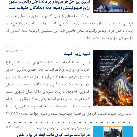
تبیین این حق‌خواهی‌ها و برملاساختن واقعیت منفور
رژیم صهیونیستی وظیفه همه دلدادگان حقیقت است
نهاد کتابخانه‌های عمومی کشور با صدور بیانیه‌ای عملیات
ترکیبی، دقیق و بهت‌آور «وعده صادق» را گرامی داشت و تببین این حق‌خواهی‌ها و
برملاساختن هرچه بیشتر واقعیت منفور غاصبان قبله اول مسلمین را وظیفه همه کسانی که
دل در گرو حق و حقیقت دارند دانست.
۱۴۰۳-۰۱-۲۶ ۱۹:۲۱
تنبیه رژیم خبیث
حضرت آیت‌الله خامنه‌ای: «امّا خود رژیم خبیث که سر تا پا
خبث و شرارت و خطا است، یک خطای دیگری هم بر
خطاهای خودش اضافه کرد و آن، حمله‌ی به کنسولگری ایران
در سوریه بود. کنسولگری و دستگاه‌های سفارت در هر
کشوری که وجود دارد، به منزله‌ی خاک همان کشوری است
که سفارت متعلّق به او است؛ وقتی به کنسولگری ما حمله
میکنند، مثل اینکه به خاک ما حمله کرده‌اند؛ این عرف دنیا
است. رژیم خبیث اشتباه کرد در این قضیّه؛ باید تنبیه بشود و تنبیه خواهد شد.» ۱۴۰۳/۱/۲۲
۱۴۰۳-۰۱-۱۸ ۱۶:۵۱
در نامه دبیرکل نهاد به رئیس این فدراسیون مطرح شد؛
درخواست موضع‌گیری قاطع ایفلا در برابر نقض