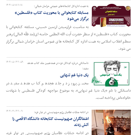
۱۴۰۳-۰۵-۱۸ ۱۱:۱۸
به همت اداره‌کل کتابخانه‌های عمومی خراسان شمالی؛
مسابقه کتابخوانی با محوریت کتاب «فلسطین»
برگزار می‌شود
به مناسبت فرارسیدن اربعین حسینی، مسابقه کتابخوانی با
محوریت کتاب «فلسطین» از منظر حضرت آیت الله العظمی خامنه ای(مد ظلّه العالی) رهبر
معظم انقلاب اسلامی به همت اداره کل کتابخانه های عمومی استان خراسان شمالی برگزار
می شود.
۱۴۰۳-۰۵-۰۴ ۲۰:۵۹
داستانکی درباره کودکان غزه در هجدهمین جلد کتاب هدهد
سفید؛
یک دنیا غم تنهایی
محسن پرویز در جلد هجدهم کتاب هدهد سفید در
داستانکی با نام «یک دنیا غم تنهایی»، به موضوع مواجهه کودکی فلسطینی با شهادت
خانواده‌اش پرداخته است.
۱۴۰۳-۰۳-۰۴ ۲۰:۰۹
در ادامه جنایات نظامیان رژیم صهیونیستی در نوار غزه؛
اشغالگران صهیونیست کتابخانه دانشگاه الاقصی را
آتش زدند
در ادامه جنایات نظامیان رژیم صهیونیستی در نوار غزه،