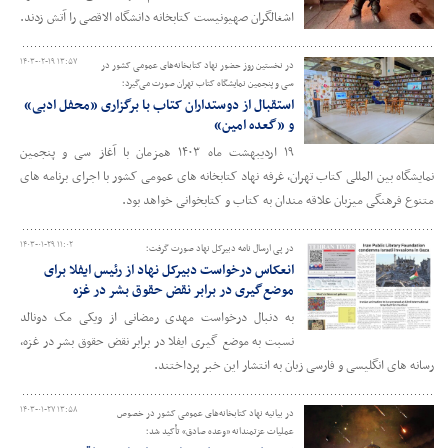
اشغالگران صهیونیست کتابخانه دانشگاه الاقصی را آتش زدند.
۱۴۰۳-۰۲-۱۹ ۱۳:۵۷
در نخستین روز حضور نهاد کتابخانه‌های عمومی کشور در
سی و پنجمین نمایشگاه کتاب تهران صورت می‌گیرد؛
استقبال از دوستداران کتاب با برگزاری «محفل ادبی»
و «گعده امین»
۱۹ اردیبهشت ماه ۱۴۰۳ همزمان با آغاز سی و پنجمین
نمایشگاه بین المللی کتاب تهران، غرفه نهاد کتابخانه های عمومی کشور با اجرای برنامه های
متنوع فرهنگی میزبان علاقه مندان به کتاب و کتابخوانی خواهد بود.
۱۴۰۳-۰۱-۲۹ ۱۱:۰۲
در پی ارسال نامه دبیرکل نهاد صورت گرفت؛
انعکاس درخواست دبیرکل نهاد از رئیس ایفلا برای
موضع‌گیری در برابر نقض حقوق بشر در غزه
به دنبال درخواست مهدی رمضانی از ویکی مک دونالد
نسبت به موضع گیری ایفلا در برابر نقض حقوق بشر در غزه،
رسانه های انگلیسی و فارسی زبان به انتشار این خبر پرداختند.
۱۴۰۳-۰۱-۲۷ ۱۳:۵۸
در بیانیه نهاد کتابخانه‌های عمومی کشور در خصوص
عملیات عزتمندانه «وعده صادق» تأکید شد؛