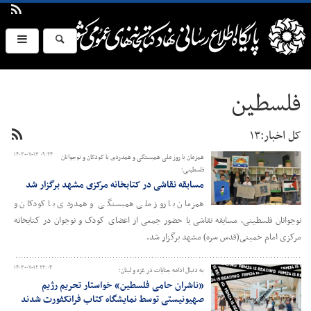
فلسطین
کل اخبار:۱۳
۱۴۰۳-۰۷-۱۳ ۰۹:۲۴
همزمان با روز ملی همبستگی و همدردی با کودکان و نوجوانان
فلسطینی؛
مسابقه نقاشی در کتابخانه مرکزی مشهد برگزار شد
همزمان با روز ملی همبستگی و همدردی با کودکان و
نوجوانان فلسطینی، مسابقه نقاشی با حضور جمعی از اعضای کودک و نوجوان در کتابخانه
مرکزی امام خمینی(قدس سره) مشهد برگزار شد.
۱۴۰۳-۰۷-۱۲ ۲۲:۰۴
به دنبال ادامه جنایات در غزه و لبنان؛
«ناشران حامی فلسطین» خواستار تحریم رژیم
صهیونیستی توسط نمایشگاه کتاب فرانکفورت شدند