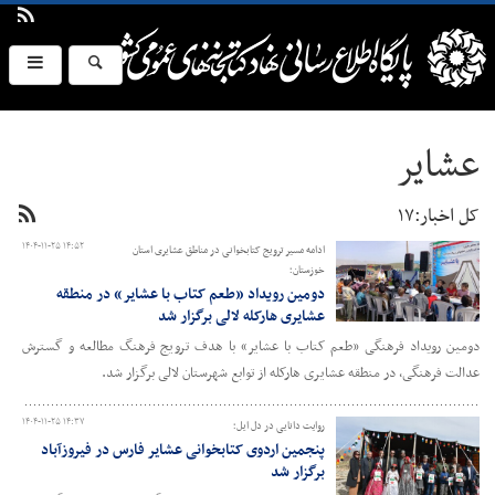
عشایر
کل اخبار:۱۷
۱۴۰۴-۱۱-۲۵ ۱۴:۵۲
ادامه مسیر ترویج کتابخوانی در مناطق عشایری استان
خوزستان؛
دومین رویداد «طعم کتاب با عشایر» در منطقه
عشایری هارکله لالی برگزار شد
دومین رویداد فرهنگی «طعم کتاب با عشایر» با هدف ترویج فرهنگ مطالعه و گسترش
عدالت فرهنگی، در منطقه عشایری هارکله از توابع شهرستان لالی برگزار شد.
۱۴۰۴-۱۱-۲۵ ۱۴:۳۷
روایت دانایی در دل ایل؛
پنجمین اردوی کتابخوانی عشایر فارس در فیروزآباد
برگزار شد