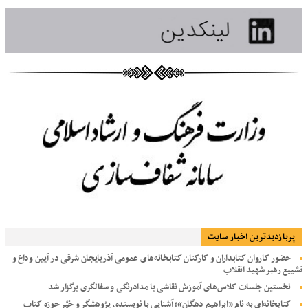
پربازديدترين اخبار سایت
حضور کاروان کتابداران و کارکنان کتابخانه‌های عمومی آذربایجان شرقی در آیین وداع و
تشییع رهبر شهید انقلاب
نخستین جلسات کلاس‌های آموزش نقاشی با مدادرنگی و سفالگری برگزار شد
کتابخانه‌ای به نام «ابراهیم دهگان»؛ آشنایی با نویسنده، پژوهشگر و خیّر حوزه کتاب