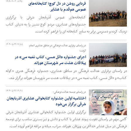
۱۴۰۴-۰۶-۰۳ ۰۸:۴۵
فردایی روشن در دل کوچ؛ کتابخانه‌های
عمومی هم‌قدم با عشایر
کتابخانه‌های عمومی آذربایجان شرقی با برگزاری
جشنواره‌های عشایری، مردم کوچ نشین را به دنیای کتاب
نزدیک کرده و دسترسی برابر به منابع کتابخانه ای را فراهم کرده است.
۱۴۰۴-۰۵-۲۹ ۱۷:۵۵
در راستای برقراری عدالت فرهنگی در مناطق عشایری انجام
گرفت؛
اجرای جشنواره «ائل سَسی، کتاب نغمه سی» در
ییلاقات هشت سر شهرستان هوراند
در راستای برقراری عدالت فرهنگی در مناطق عشایری، جشنواره فرهنگی هنری «کوله
کتاب» و «ائل سَسی، کتاب نغمه سی» در ییلاقات هشت سر شهرستان هوراند برگزار شد.
۱۴۰۴-۰۵-۲۷ ۱۶:۳۸
در راستای توسعه عدالت فرهنگی؛
اختتامیه اولین جشنواره کتابخوانی عشایری آذربایجان
شرقی برگزار می‌شود
برگزاری اولین جشنواره کتابخوانی عشایری آذربایجان شرقی
گامی مهم در راستای تقویت پیوند عشایر با کتاب و دانش و نیز بستری مناسب برای توسعه
فرهنگی در میان عشایر خداآفرین، ورزقان، هوراند، سراب، میانه و مراغه فراهم آورده است.