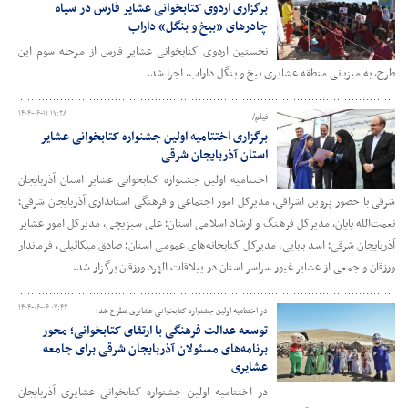
برگزاری اردوی کتابخوانی عشایر فارس در سیاه
چادرهای «بیخ و بنگل» داراب
نخستین اردوی کتابخوانی عشایر فارس از مرحله سوم این
طرح، به میزبانی منطقه عشایری بیخ و بنگل داراب، اجرا شد.
۱۴۰۴-۰۶-۱۱ ۱۷:۲۸
فیلم/
برگزاری اختتامیه اولین جشنواره کتابخوانی عشایر
استان آذربایجان شرقی
اختتامیه اولین جشنواره کتابخوانی عشایر استان آذربایجان
شرقی با حضور پروین اشراقی، مدیرکل امور اجتماعی و فرهنگی استانداری آذربایجان شرقی؛
نعمت‌الله پایان، مدیرکل فرهنگ و ارشاد اسلامی استان؛ علی سبزیچی، مدیرکل امور عشایر
آذربایجان شرقی؛ اسد بابایی، مدیرکل کتابخانه‌های عمومی استان؛ صادق میکائیلی، فرماندار
ورزقان و جمعی از عشایر غیور سراسر استان در ییلاقات الهرد ورزقان برگزار شد.
۱۴۰۴-۰۶-۰۶ ۰۷:۴۳
در اختتامیه اولین جشنواره کتابخوانی عشایری مطرح شد؛
توسعه عدالت فرهنگی با ارتقای کتابخوانی؛ محور
برنامه‌های مسئولان آذربایجان شرقی برای جامعه
عشایری
در اختتامیه اولین جشنواره کتابخوانی عشایری آذربایجان