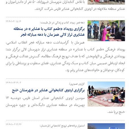
با تلاش کتابداران شهرستان فیروزآباد، ۵۰ نفر از دانش‌آموزان و
عشایر منطقه ملافهله در اردوی کتابخوانی عشایر فارس شرکت کردند.
۱۴۰۴-۱۱-۲۰ ۱۵:۱۶
دهه فجر، پیوند کتاب و زندگی در دل طبیعت؛
برگزاری رویداد «طعم کتاب با عشایر» در منطقه
عشایری تراز لالی همزمان با دهه مبارکه فجر
همزمان با گرامیداشت دهه مبارکه فجر انقلاب اسلامی،
رویداد فرهنگی «طعم کتاب با عشایر» در منطقه عشایری تراز شهرستان لالی برگزار شد؛
رویدادی فرهنگی و الهام‌بخش که با هدف ترویج فرهنگ مطالعه، گسترش عدالت فرهنگی و
ایجاد ارتباطی صمیمی میان کتاب و سبک زندگی عشایری، فضای متفاوت و پرنشاطی را برای
کودکان، نوجوانان و خانواده‌های عشایر رقم زد.
۱۴۰۴-۱۱-۱۴ ۱۳:۰۲
گزارش تصویری/
برگزاری اردوی کتابخوانی عشایر در شهرستان خنج
سومین اردوی کتابخوانی عشایر استان فارس، دوشنبه ۱۳
بهمن‌ماه در منطقه عشایری دلیگ‌داش و جهره شهرستان
خنج برپا شد.
۱۴۰۴-۱۱-۰۲ ۱۲:۳۶
استمرار برنامه‌های ترویج کتابخوانی ایل‌نشینان؛