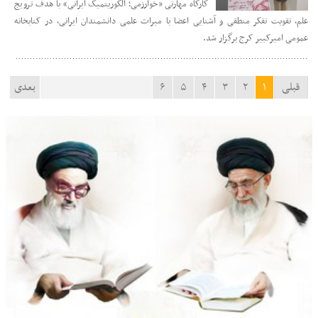
کارگاه مهارتی «خوارزمی؛ الگوریتمیک ایرانی» با هدف ترویج
علم، تقویت تفکر منطقی و آشنایی اعضا با میراث علمی دانشمندان ایرانی، در کتابخانه
عمومی امیرکبیر کرج برگزار شد.
قبلی
۱
۲
۳
۴
۵
۶
بعدی