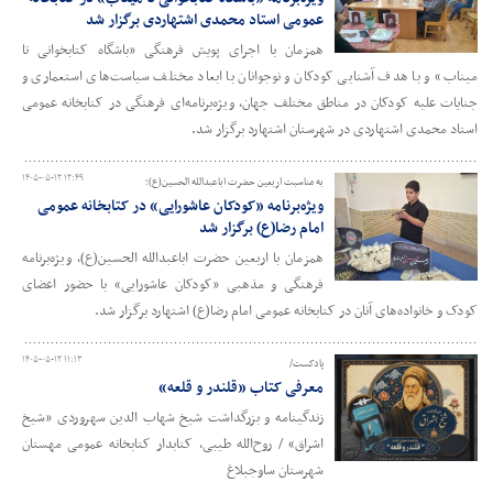
عمومی استاد محمدی اشتهاردی برگزار شد
همزمان با اجرای پویش فرهنگی «باشگاه کتابخوانی تا
میناب» و با هدف آشنایی کودکان و نوجوانان با ابعاد مختلف سیاست‌های استعماری و
جنایات علیه کودکان در مناطق مختلف جهان، ویژه‌برنامه‌ای فرهنگی در کتابخانه عمومی
استاد محمدی اشتهاردی در شهرستان اشتهارد برگزار شد.
۱۴۰۵-۰۵-۱۲ ۱۲:۴۹
به مناسبت اربعین حضرت اباعبدالله الحسین(ع)؛
ویژه‌برنامه «کودکان عاشورایی» در کتابخانه عمومی
امام رضا(ع) برگزار شد
همزمان با اربعین حضرت اباعبدالله الحسین(ع)، ویژه‌برنامه
فرهنگی و مذهبی «کودکان عاشورایی» با حضور اعضای
کودک و خانواده‌های آنان در کتابخانه عمومی امام رضا(ع) اشتهارد برگزار شد.
۱۴۰۵-۰۵-۱۲ ۱۱:۱۳
پادکست/
معرفی کتاب «قلندر و قلعه»
زندگینامه و بزرگداشت شیخ شهاب الدین سهروردی «شیخ
اشراق» / روح‌الله طیبی، کتابدار کتابخانه عمومی مهستان
شهرستان ساوجبلاغ