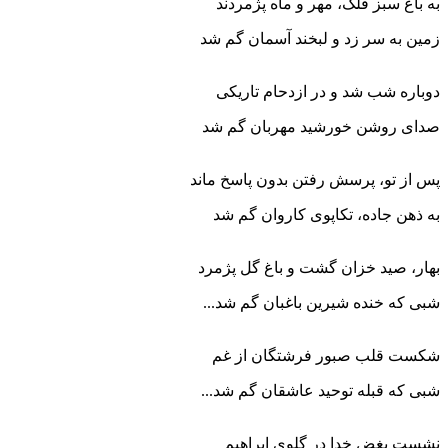
به باغ سبز فلک، مهر و ماه پژمردند
زمین به سر زد و لبخند آسمان گم شد
دوباره شب شد و در ازدحام تاریکی
صدای روشن خورشید مهربان گم شد
پس از تو، پرسش رفتن بدون پاسخ ماند
به ذهن جاده، تکاپوی کاروان گم شد
بهار، صید خزان گشت و باغ گل پژمرد
شبی که خنده شیرین باغبان گم شد...
شکست قلب صبور فرشتگان از غم
شبی که قبله توحید عاشقان گم شد...
نشست بغض خدا در گلوی ابراهیم