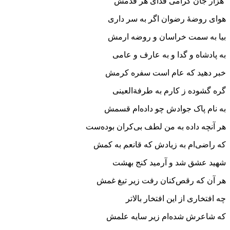
هزار جان گرامی فدای هر قدمش
هوای روضۀ رضوان اگر به سر داری
بیا به سمت خراسان و روضه ارمش
به پادشاه و گدا و به عارف و عامی
خبر دهید که عام است سفره کرمش
گره گشوده ز کارم به طرفةالعینی
به نام پاک جوادش چو داده‌ام قسمش
هر آنچه داده به من لطف بی‌کران بوده‌ست
که راضی‌ام به زیادش که قانعم به کمش
شهید عشق شد و آرمید کنج بهشت
هر آن که رقص‌کنان رفت زیر تیغ غمش
چه افتخاری از این افتخار بالاتر
که شاعرش شده‌ام زیر سایه علمش