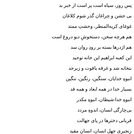
پس روز، سیاه است پر است از خبر بد
بی جشن و چراغان گذر شوم کلاغان
غوغای کریه‌المنظر، وحشتِ ممتد
هم هرچه سخن، دستخوشِ دیو دروغ است
هم اژدرها بسته بر رودِ روان سد
این کعبه ابراهیم این خانه توحید
بتخانه شد و غرقه یاقوت و زبرجد
انبوهِ خدایان، سنگین، رنگین، ننگین
بسیار خدا در همه ابعاد و همه قد
انبوهِ خدا-شیطان، انبوهِ مکدر
بی‌چارگی انسان، اندوهِ مردد
قربانی دخترها در پای جهالت
زنجیری جهل انسان، انسانِ مقید