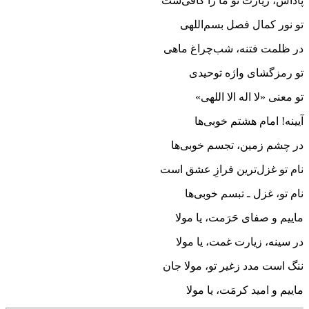
پاداش، زیارت تو ما را کافی‌ست
تو نور کمال فصل بسم‌اللهی
در ظلمت فتنه، شب‌چراغ ماهی
تو رمزگشای واژه‌ توحیدی
تو معنی «لا اله‌ الا اللهی»
آیینه! امام هشتم خوبی‌ها
در چشم زمین، تجسم خوبی‌ها
نام تو غزل‌ترین فرازِ عشق است
نام تو، غزل ـ تبسم خوبی‌ها
ماییم و صفای حَرَمت، یا مولا
در سینه، زیارت غمت، یا مولا
ننگ است مدد زغیر تو، مولا جان
ماییم و امید کرمَت، یا مولا