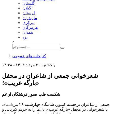
گلستان
گيلان
لرستان
مازندران
مركزی
هرمزگان
همدان
يزد
×
کتابخانه های عمومی
پنجشنبه ۳۰ مرداد ۱۴۰۴ - ۱۴:۴۸
شعرخوانی جمعی از شاعران در محفل
«بارگه غریب»؛
شکست قلب صبور فرشتگان از غم
جمعی از شاعران برجسته کشور، شامگاه چهارشنبه ۲۹ مردادماه،
با شعرخوانی در محفل «بارگه غریب»، دل‌ها را به حریم کبریایی و