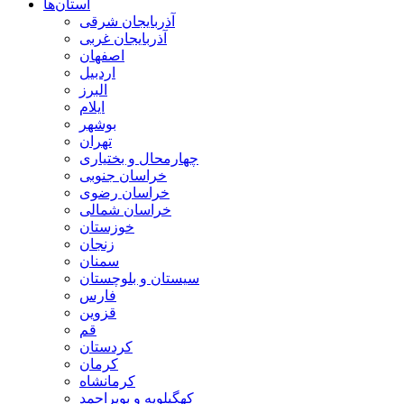
استان‌ها
آذربايجان شرقی
آذربایجان غربی
اصفهان
اردبيل
البرز
ايلام
بوشهر
تهران
چهارمحال و بختياری
خراسان جنوبی
خراسان رضوی
خراسان شمالی
خوزستان
زنجان
سمنان
سيستان و بلوچستان
فارس
قزوين
قم
كردستان
كرمان
كرمانشاه
كهگيلويه و بويراحمد