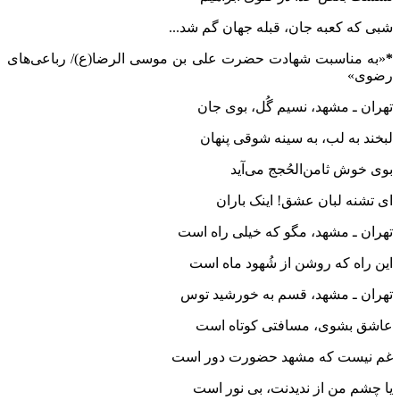
شبی که کعبه جان، قبله جهان گم شد...
*
«به مناسبت شهادت حضرت علی بن موسی الرضا(ع)/ رباعی‌های
رضوی»
تهران ـ مشهد، نسیم گُل، بوی جان
لبخند به لب، به سینه شوقی پنهان
بوی خوش ثامن‌الحُجج می‌آید
ای تشنه لبان عشق! اینک باران
تهران ـ مشهد، مگو که خیلی راه است
این راه که روشن از شُهود ماه است
تهران ـ مشهد، قسم به خورشید توس
عاشق بشوی، مسافتی کوتاه است
غم نیست که مشهد حضورت دور است
یا چشم من از ندیدنت، بی نور است