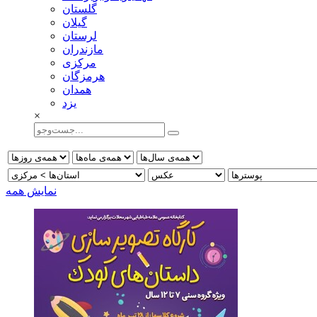
گلستان
گيلان
لرستان
مازندران
مركزی
هرمزگان
همدان
يزد
×
نمایش همه