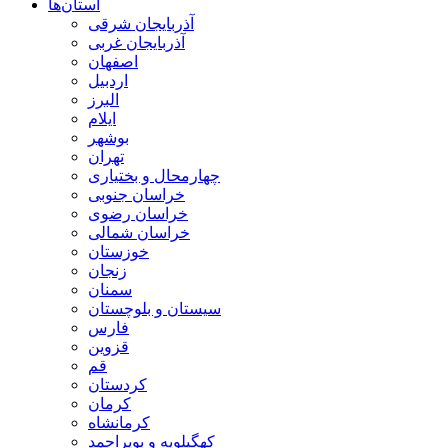
استان‌ها
آذربايجان شرقی
آذربایجان غربی
اصفهان
اردبيل
البرز
ايلام
بوشهر
تهران
چهارمحال و بختياری
خراسان جنوبی
خراسان رضوی
خراسان شمالی
خوزستان
زنجان
سمنان
سيستان و بلوچستان
فارس
قزوين
قم
كردستان
كرمان
كرمانشاه
كهگيلويه و بويراحمد