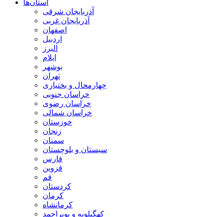
استان‌ها
آذربايجان شرقی
آذربایجان غربی
اصفهان
اردبيل
البرز
ايلام
بوشهر
تهران
چهارمحال و بختياری
خراسان جنوبی
خراسان رضوی
خراسان شمالی
خوزستان
زنجان
سمنان
سيستان و بلوچستان
فارس
قزوين
قم
كردستان
كرمان
كرمانشاه
كهگيلويه و بويراحمد