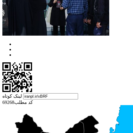
لینک کوتاه
کد مطلب
69268