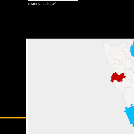
66826
کد مطلب