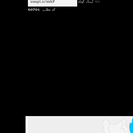
لینک کوتاه
60701
کد مطلب