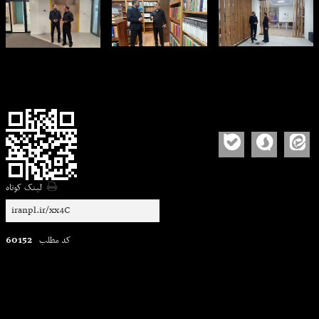
لینک کوتاه
60152
کد مطلب