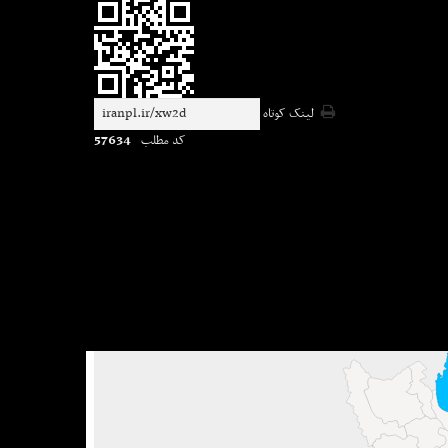
لینک کوتاه
57634
کد مطلب