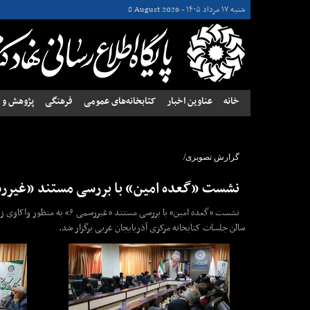
شنبه ۱۷ مرداد ۱۴۰۵ -
8 August 2026
خانه
عناوین اخبار
کتابخانه‌های عمومی
فرهنگی
پژوهش و ن
گزارش تصویری/
نشست «گعده امین» با بررسی مستند «غیررسمی ۶» در آذربایجا
نشست «گعده امین» با بررسی 
سالن جلسات کتابخانه مرکزی آذربایجان غربی برگزار شد.