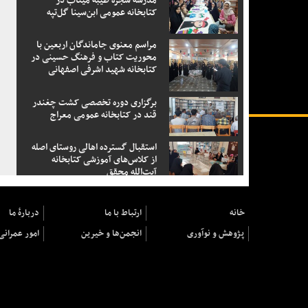
مدرسه شجره طیبه میناب در
کتابخانه عمومی ابن‌سینا گل‌تپه
مراسم معنوی جاماندگان اربعین با
محوریت کتاب و فرهنگ حسینی در
کتابخانه شهید اشرفی اصفهانی
برگزاری دوره تخصصی کشت چغندر
قند در کتابخانه عمومی معراج
استقبال گسترده اهالی روستای اصله
از کلاس‌های آموزشی کتابخانه
آیت‌الله محقق
خانه
ارتباط با ما
دربارهٔ ما
پژوهش و نوآوری
انجمن‌ها و خیرین
امور عمرانی