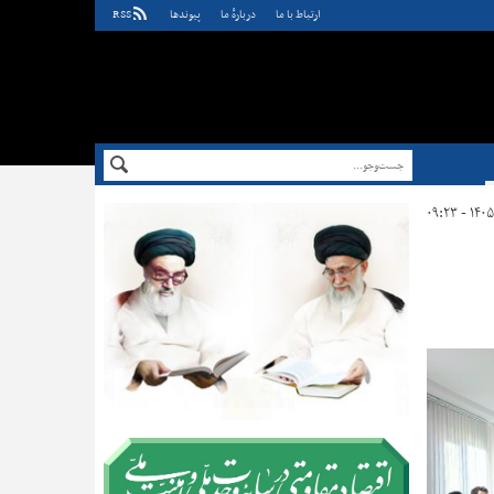
ارتباط با ما
دربارهٔ ما
پيوندها
RSS