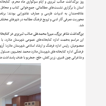
روز بزرگداشت صائب تبریزی و ایام سوگواری ماه محرم، کتابخان
استان با برگزاری نشست‌های مطالعاتی، جمع‌خوانی کتاب و محافل ا
علاقه‌مندان به ادبیات فارسی و معارف عاشورایی بودند؛ برنامه
محوریت معرفی آثار ادبی و ترویج فرهنگ مطالعه در شهرهای مختلف ا
شد.
بزرگداشت شاعر بزرگ، میرزا محمدعلی صائب تبریزی در کتابخانه
این مراسم به‌همت اداره کتابخانه‌های عمومی شهرستان ملارد، ب
معصومیان، رئیس اداره فرهنگ و ارشاد اسلامی شهرستان ملارد؛ آرزو 
فرهنگی اداره کتابخانه‌های شهرستان ملارد محمد نجف‌پور، مسئول ک
و شاعرانی چون قنبری، زرین‌کفش، خلج، جعفریو با هدف پاسداشت مقا