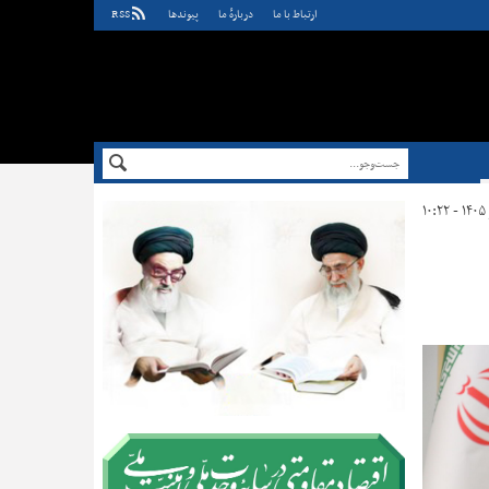
ارتباط با ما
دربارهٔ ما
پيوندها
RSS