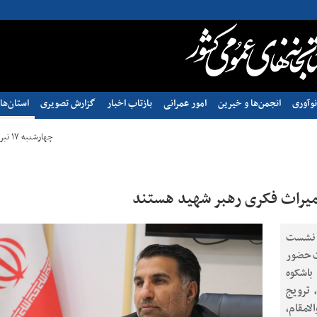
وآوری
انجمن‌ها و خیرین
امور عمرانی
بازتاب اخبار
گزارش تصویری
استان‌ها
چهارشنبه ۱۷ تیر ۱۴۰۵ - ۱۰:۲۲
ن میراث فکری رهبر شهید هستند
 نشست
ت حضور
باشکوه
 ترویج
امقام،