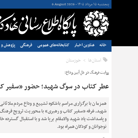
پنجشنبه ۱۵ مرداد ۱۴۰۵ -
6 August 2026
خانه
عناوین اخبار
کتابخانه‌های عمومی
فرهنگی
پژوهش و ن
استان‌ها
خوزستان
روایت فرهنگ در دلِ آیین وداع؛
عطر کتاب در سوگ شهید؛ حضور «سفیر کتاب
همزمان با برگزاری مراسم باشکوه تشییع و وداع مردم ملاثانی 
شهید، غرفه «سفیر کتاب و رهبری» با محوریت ترویج فرهنگ 
و پاسداشت یاد شهید والامقام برپا شد و با استقبال گسترده خانو
نوجوانان و کودکان همراه بود.