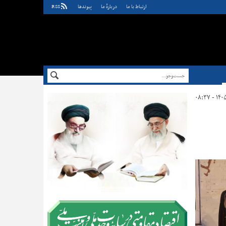
ارتباط با ما
دربارهٔ ما
پيوندها
RSS