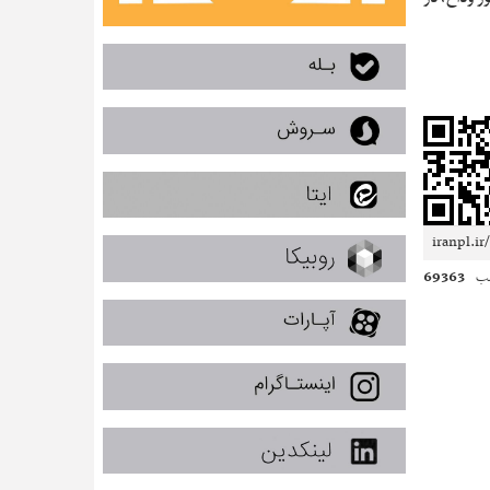
69363
لب