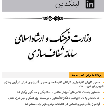
پربازديدترين اخبار سایت
حضور کاروان کتابداران و کارکنان کتابخانه‌های عمومی آذربایجان شرقی در آیین وداع و
تشییع رهبر شهید انقلاب
نخستین جلسات کلاس‌های آموزش نقاشی با مدادرنگی و سفالگری برگزار شد
کتابخانه‌ای به نام «ابراهیم دهگان»؛ آشنایی با نویسنده، پژوهشگر و خیّر حوزه کتاب
فراخوان جذب نیروی انسانی در کتابخانه مرکزی شهر اراک منتشر شد