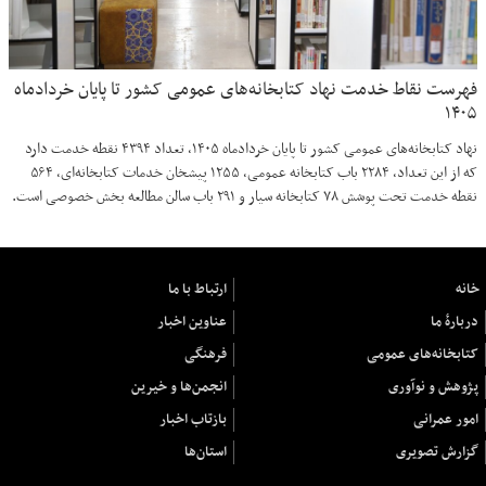
فهرست نقاط خدمت نهاد کتابخانه‌های عمومی کشور تا پایان خردادماه
۱۴۰۵
نهاد کتابخانه‌های عمومی کشور تا پایان خردادماه ۱۴۰۵، تعداد ۴۳۹۴ نقطه خدمت دارد
که از این تعداد، ۲۲۸۴ باب کتابخانه عمومی، ۱۲۵۵ پیشخان خدمات کتابخانه‌ای، ۵۶۴
نقطه خدمت تحت پوشش ۷۸ کتابخانه سیار و ۲۹۱ باب سالن مطالعه بخش خصوصی است.
خانه
ارتباط با ما
دربارهٔ ما
عناوین اخبار
کتابخانه‌های عمومی
فرهنگی
پژوهش و نوآوری
انجمن‌ها و خیرین
امور عمرانی
بازتاب اخبار
گزارش تصویری
استان‌ها