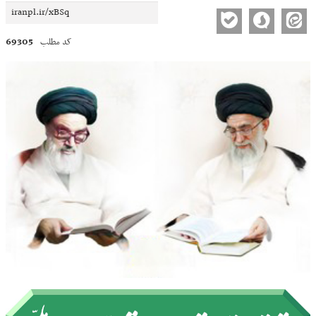
69305
کد مطلب