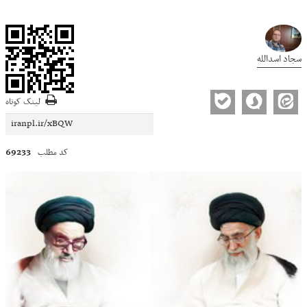
سجاد اسدالله
لینک کوتاه
69233
کد مطلب