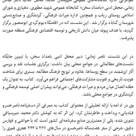
هم‌افزایی اداره کتابخانه‌های عمومی شهرستان گناباد، محفل کتاب دکتر عباس
زمانی، محفل ادبی «بامداد سخن» کتابخانه عمومی شهید مطهری، دهیاری و شورای
اسلامی روستای ریاب و همچنین اداره میراث فرهنگی، گردشگری و صنایع‌دستی
شهرستان گناباد برگزار شد. این نشست که در اقامتگاه بوم‌گردی ابومنصور برگزار
گردید، با هدف پیوند میان دانش تاریخی و توسعه اقتصادی فرهنگی منطقه صورت
پذیرفت.
در این نشست، ناصر زمانی؛ دبیر محفل ادبی بامداد سخن، با تبیین جایگاه
نشست‌های مطالعاتی در جوامع محلی بیان داشت: برگزاری جلسات نقد و بررسی
آثار ارزشمند در سطح روستاها، علاوه بر ترویج فرهنگ مطالعه، بستری برای شناخت
هویت تاریخی و تقویت مشارکت‌های اجتماعی فراهم می‌آورد. کتاب، به عنوان یک
حلقه اتصال میان مردم و میراث فرهنگی، می‌تواند پیشران اصلی توسعه فرهنگی و
گردشگری در جوامع محلی باشد.
وی در ادامه با ارائه تحلیلی از محتوای کتاب، به معرفی اثر «سفرنامه ناصرخسرو
قبادیانی» پرداخت و خاطرنشان کرد: این اثر که به کوشش دکتر محمد دبیرسیاقی
تدوین شده، یکی از معتبرترین منابع سفرنامه‌ای کشور است که با حواشی و فهارس
دقیق، شرحی از سفر هفت‌ساله ناصرخسرو در سال‌های ۴۳۷ تا ۴۴۴ هجری قمری را
ارائه می‌دهد. بررسی مسیرهای پیموده شده توسط وی، از مرو تا شهرهای مهمی