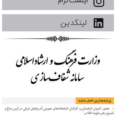
پربازديدترين اخبار سایت
حضور کاروان کتابداران و کارکنان کتابخانه‌های عمومی آذربایجان شرقی در آیین وداع و
تشییع رهبر شهید انقلاب