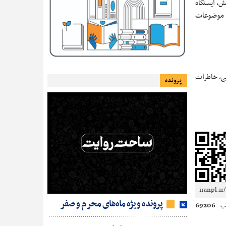
ش، ایستگاه
 و موضوعات
هی، خاطرات
پرونده
پرونده ویژه ماه‌های محرم و صفر
69206
ب