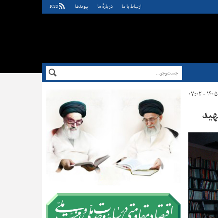
ارتباط با ما
دربارهٔ ما
پيوندها
RSS
هید