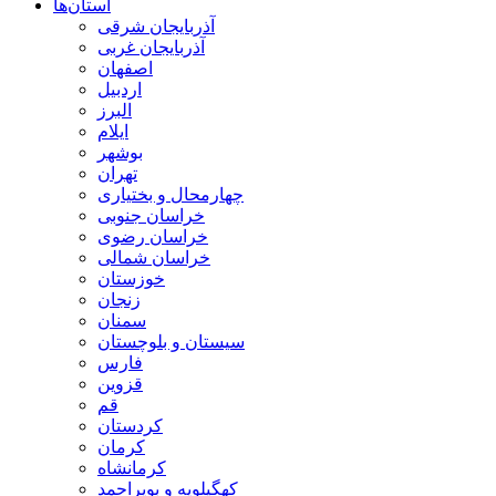
استان‌ها
آذربايجان شرقی
آذربایجان غربی
اصفهان
اردبيل
البرز
ايلام
بوشهر
تهران
چهارمحال و بختياری
خراسان جنوبی
خراسان رضوی
خراسان شمالی
خوزستان
زنجان
سمنان
سيستان و بلوچستان
فارس
قزوين
قم
كردستان
كرمان
كرمانشاه
كهگيلويه و بويراحمد