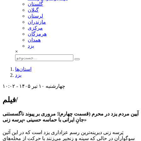
گلستان
گيلان
لرستان
مازندران
مركزی
هرمزگان
همدان
يزد
×
استان‌ها
يزد
چهارشنبه ۱۰ تیر ۱۴۰۵ - ۱۰:۰۲
فیلم/
آیین مردم یزد در محرم (قسمت چهارم)؛ مروری بر پیوند ناگسستنی
جانِ ایرانی با حماسه‌ حسینی «پرسه زنی»
پَرسه زنی دیرینه‌ترین رسم عزاداری یزد است که در این آئین
سوگواران در حالی که سینه و زنجیر می‌زنند با حرکت از محله‌های