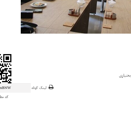
بختیاری
لینک کوتاه
کد مط