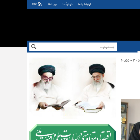
ارتباط با ما
دربارهٔ ما
پيوندها
RSS