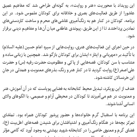
‌این رویداد با محوریت «هنر و روایت»، به گونه‌ای طراحی شد که مفاهیم عمیق
عاشورا از طریق فعالیت‌های بصری و خلاقانه برای کودکان ملموس شود. در این
برنامه، کودکان در کنار هم به رنگ‌آمیزی نقاشی‌های محرم و ساخت کاردستی‌های
نمادین پرداختند تا از این طریق، پیوندی عاطفی میان آن‌ها و مفاهیم دینی برقرار
شود.
‌در حین اجرای این فعالیت‌های هنری، روایت‌هایی از سیره امام حسین (علیه السلام)
با تأکید بر «مهربانی و ایثار» ایشان برای کودکان بازگو شد. همچنین با زبانی ساده و
متناسب با سن کودکان، قصه‌هایی از پاکی و مظلومیت حضرت رقیه (س) و حضرت
علی‌اصغر (ع) روایت گردید تا در کنار هنر و رنگ، بذرهای معنویت و همدلی در جانِ
این خردسالان کاشته شود.
‌هدف از این رویکرد، تبدیل محیط کتابخانه به فضایی پویاست که در آن آموزش، هنر
و معنویت در هم می‌آمیزند تا کودکان در محیطی آرام و صمیمی، با الگوهای والای
انسانی آشنا شوند.
‌این برنامه با استقبال گرم خانواده‌ها و حضور پرشور کودکان همراه بود. تماشای
تمرکز بچه‌ها در هنگام رنگ‌آمیزی و اشتیاقشان برای شنیدن قصه‌های اهل‌بیت (ع)،
فضای گرم و معنوی خاصی را در کتابخانه شهید بهشتی به وجود آورد که گامی مؤثر