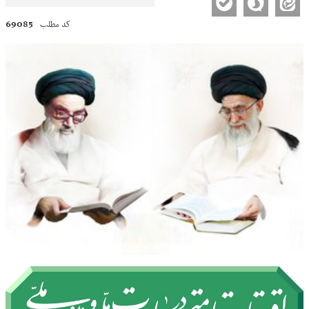
69085
کد مطلب