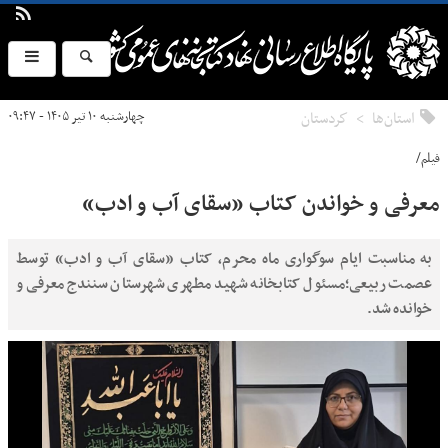
استان‌ها
كردستان
چهارشنبه ۱۰ تیر ۱۴۰۵ - ۰۹:۴۷
فیلم/
معرفی و خواندن کتاب «سقای آب و ادب»
به مناسبت ایام سوگواری ماه محرم، کتاب «سقای آب و ادب» توسط
عصمت ربیعی؛مسئول کتابخانه شهید مطهری شهرستان سنندج معرفی و
خوانده شد.