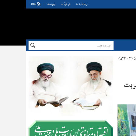
ارتباط با ما
دربارهٔ ما
پيوندها
RSS
تربت