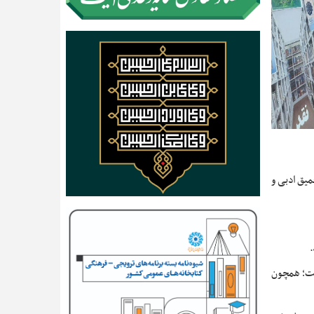
میق ادبی و
.
است؛ همچون