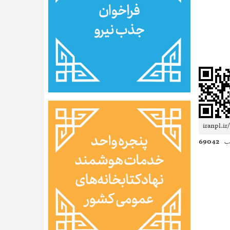
69042
ب