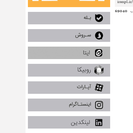
69040
ب