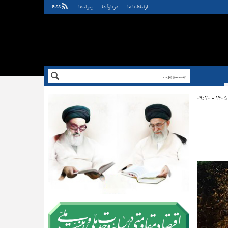
ارتباط با ما
دربارهٔ ما
پيوندها
RSS