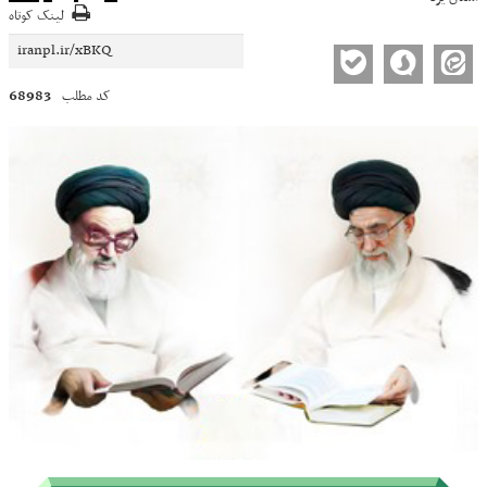
لینک کوتاه
68983
کد مطلب