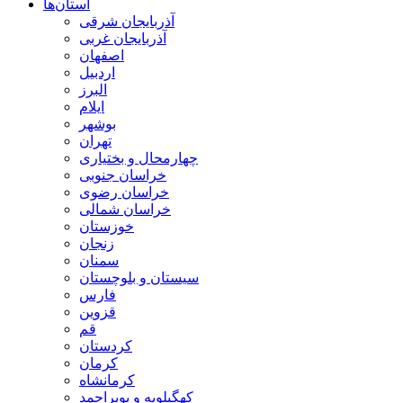
استان‌ها
آذربايجان شرقی
آذربایجان غربی
اصفهان
اردبيل
البرز
ايلام
بوشهر
تهران
چهارمحال و بختياری
خراسان جنوبی
خراسان رضوی
خراسان شمالی
خوزستان
زنجان
سمنان
سيستان و بلوچستان
فارس
قزوين
قم
كردستان
كرمان
كرمانشاه
كهگيلويه و بويراحمد