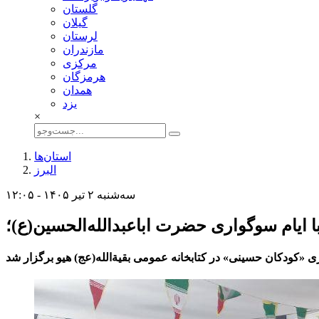
گلستان
گيلان
لرستان
مازندران
مركزی
هرمزگان
همدان
يزد
×
استان‌ها
البرز
سه‌شنبه ۲ تیر ۱۴۰۵ - ۱۲:۰۵
 ایام سوگواری حضرت اباعبدالله‌الحسین(ع)؛
 «کودکان حسینی» در کتابخانه عمومی بقیة‌الله(عج) هیو برگزار شد