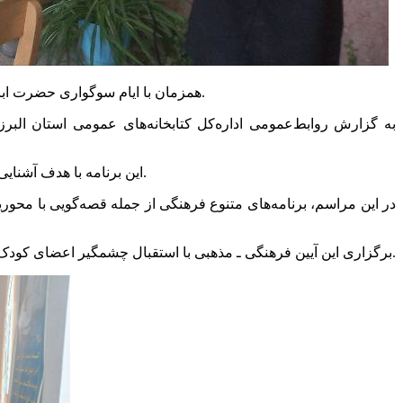
همزمان با ایام سوگواری حضرت اباعبدالله‌الحسین(ع)، مراسم «کودکان حسینی» با حضور و استقبال پرشور کودکان و نوجوانان در کتابخانه‌عمومی بقیة‌الله(عج) هیو برگزار شد.
به گزارش روابط‌عمومی اداره‌کل کتابخانه‌های‌ عمومی استان‌ الب
این برنامه با هدف آشنایی نسل کودک و نوجوان با فرهنگ عاشورا و ترویج ارزش‌های دینی و معنوی برگزار شد و فضایی سرشار از شور حسینی را در کتابخانه رقم زد.
در این مراسم، برنامه‌های متنوع فرهنگی از جمله قصه‌گویی با محور
برگزاری این آیین فرهنگی ـ مذهبی با استقبال چشمگیر اعضای کودک و نوجوان همراه بود و فرصتی مناسب برای پیوند هرچه بیشتر نسل جوان با آموزه‌های عاشورایی و فعالیت‌های فرهنگی کتابخانه فراهم کرد.