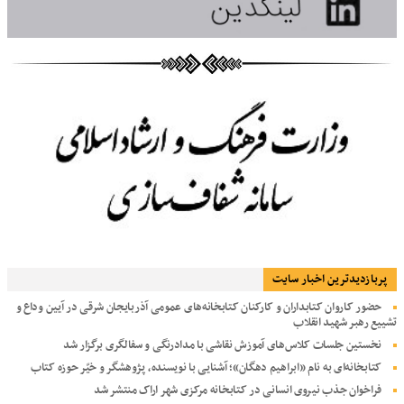
پربازديدترين اخبار سایت
حضور کاروان کتابداران و کارکنان کتابخانه‌های عمومی آذربایجان شرقی در آیین وداع و
تشییع رهبر شهید انقلاب
نخستین جلسات کلاس‌های آموزش نقاشی با مدادرنگی و سفالگری برگزار شد
کتابخانه‌ای به نام «ابراهیم دهگان»؛ آشنایی با نویسنده، پژوهشگر و خیّر حوزه کتاب
فراخوان جذب نیروی انسانی در کتابخانه مرکزی شهر اراک منتشر شد