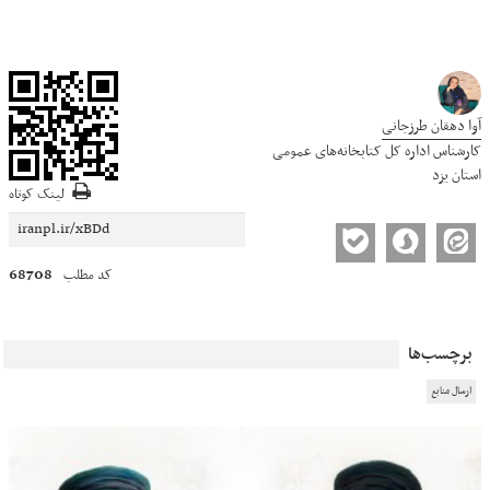
آوا دهقان طرزجانی
کارشناس اداره کل کتابخانه‌های عمومی
استان یزد
لینک کوتاه
68708
کد مطلب
برچسب‌ها
ارسال منابع