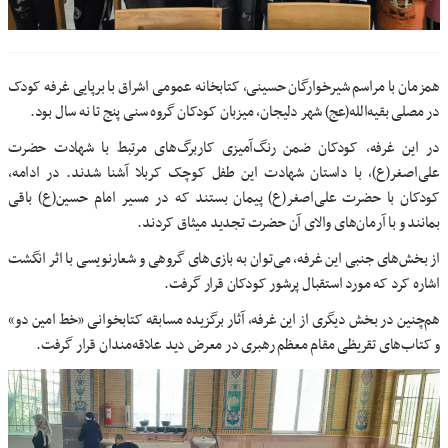
همزمان با مراسم شیرخوارگان حسینی، کتابخانه عمومی اشراق با برپایی غرفه کودک
در مصلی بقیه‌الله(عج) شهر دلیجان، میزبان کودکان گروه سنی پنج تا نه سال بود.
در این غرفه، کودکان ضمن رنگ‌آمیزی کاربرگ‌های مرتبط با شهادت حضرت
علی‌اصغر(ع)، با داستان شهادت این طفل کوچک کربلا آشنا شدند. در ادامه،
کودکان با حضرت علی‌اصغر(ع) پیمان بستند که در مسیر امام حسین(ع) باقی
بمانند و با آرمان‌های والای آن حضرت تجدید میثاق کردند.
از بخش‌های جنبی این غرفه، می‌توان به بازی‌های گروهی و شعارنویسی با اثر انگشت
اشاره کرد که مورد استقبال پرشور کودکان قرار گرفت.
هم‌چنین در بخش دیگری از این غرفه، آثار برگزیده مسابقه کتابخوانی «خط امین دو»
و کتاب‌های تقریظی مقام معظم رهبری در معرض دید علاقه‌مندان قرار گرفت.