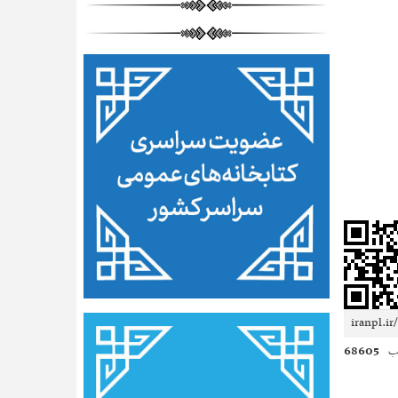
68605
ب