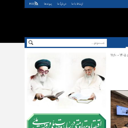
ارتباط با ما
دربارهٔ ما
پيوندها
RSS