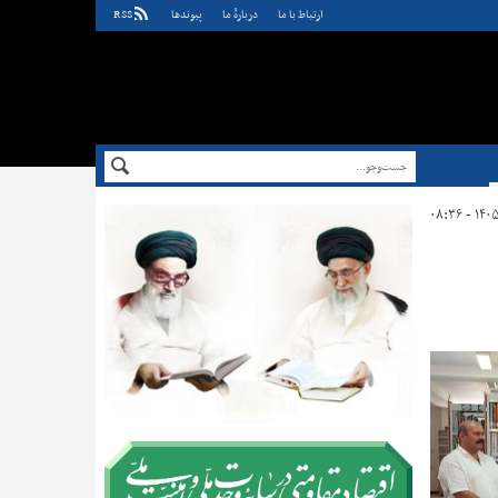
ارتباط با ما
دربارهٔ ما
پيوندها
RSS