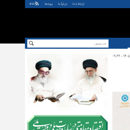
ارتباط با ما
دربارهٔ ما
پيوندها
RSS