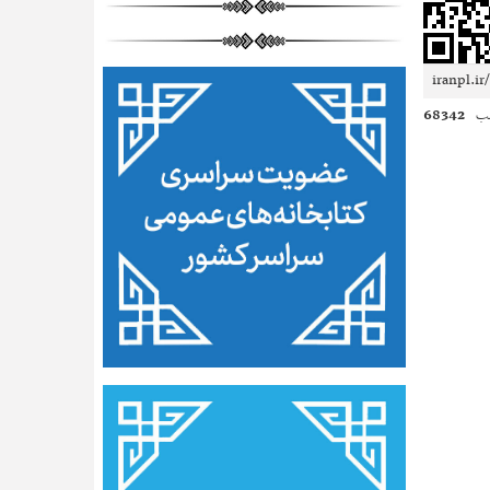
68342
لب