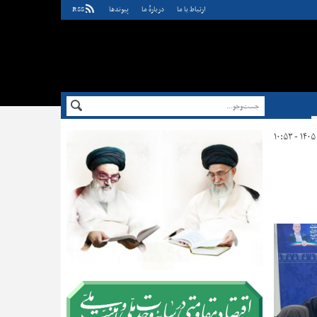
ارتباط با ما
دربارهٔ ما
پيوندها
RSS