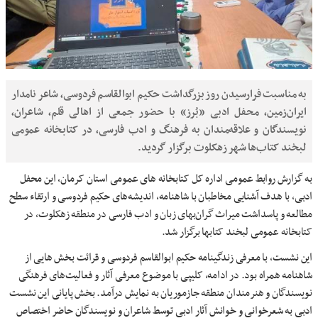
به مناسبت فرارسیدن روز بزرگداشت حکیم ابوالقاسم فردوسی، شاعر نامدار
ایران‌زمین، محفل ادبی «بُرز» با حضور جمعی از اهالی قلم، شاعران،
نویسندگان و علاقه‌مندان به فرهنگ و ادب فارسی، در کتابخانه عمومی
لبخند کتاب‌ها شهر زهکلوت برگزار گردید.
به گزارش روابط عمومی اداره کل کتابخانه های عمومی استان کرمان، این محفل
ادبی، با هدف آشنایی مخاطبان با شاهنامه، اندیشه‌های حکیم فردوسی و ارتقاء سطح
مطالعه و پاسداشت میراث گران‌بهای زبان و ادب فارسی در منطقه زهکلوت، در
کتابخانه عمومی لبخند کتابها برگزار شد.
این نشست، با معرفی زندگینامه حکیم ابوالقاسم فردوسی و قرائت بخش هایی از
شاهنامه همراه بود. در ادامه، کلیپی با موضوع معرفی آثار و فعالیت‌های فرهنگی
نویسندگان و هنرمندان منطقه جازموریان به نمایش درآمد. بخش پایانی این نشست
ادبی به شعرخوانی و خوانش آثار ادبی توسط شاعران و نویسندگان حاضر اختصاص