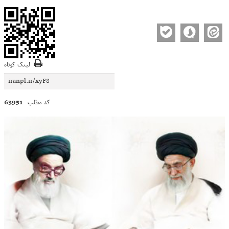
لینک کوتاه
63951
کد مطلب