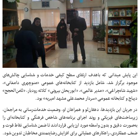
این پایش میدانی که باهدف ارتقای سطح کیفی خدمات و شناسایی چالش‌های
موجود برگزار شد، شامل بازدید از کتابخانه‌های عمومی «منوچهری دامغانی»،
«شهید شاه‌چراغی»، «مدیر عالمی»، «ابوریحان بیرونی» کلاته رودبار، «ثامن‌الحجج»
دیباج و کتابخانه عمومی «سردار محمدعلی مشهد امیریه» بود.
در جریان این بازدیدها، دهقان‌لو و همراهان او، وضعیت خدمات‌رسانی به مراجعان،
زیرساخت‌های فیزیکی و روند اجرای برنامه‌های شاخص فرهنگی و کتابخانه‌ای را
به‌صورت دقیق و بدون واسطه مورد ارزیابی قراردادند تا ضمن شناسایی نقاط قوت و
ضعف عملکردی، راهکارهای عملیاتی برای افزایش رضایتمندی مخاطبان تدوین شود.