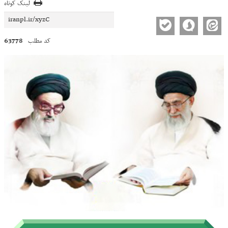
لینک کوتاه
63778
کد مطلب