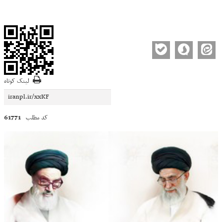
لینک کوتاه
61771
کد مطلب