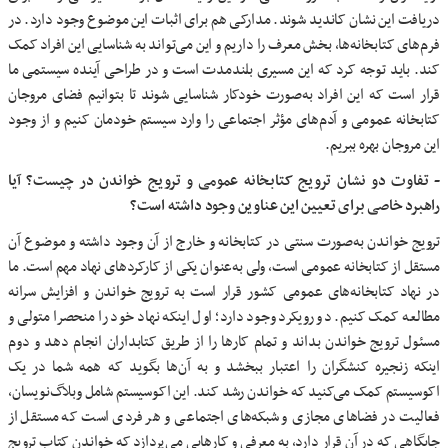
دریافت این نشان کاندید شوند. مدارکی هم برای اثبات این موضوع وجود دارد. در
فرم‌های کتابخانه‌ها، بخش معرف را داریم و این می‌تواند به شناسایی این افراد کمک
کند. باید توجه کرد که این مسیری بلندمدت است و در طراحی آینده سیستمی ما
قرار است که این افراد به‌صورت خودکار شناسایی شوند تا بتوانیم فضای مروجان
کتابخانه عمومی و آدم‌های مؤثر اجتماعی را وارد سیستم خودمان کنیم و از وجود
این مروجان بهره ببریم.
-
تفاوت دو نشان ترویج کتابخانه عمومی و ترویج خواندن در چیست؟ آیا
راهبرد خاصی برای تعیین این عناوین وجود داشته است؟
ترویج خواندن به‌صورت سنتی در کتابخانه و خارج از آن وجود داشته و موضوع آن
مستقل از کتابخانه عمومی است، ولی به‌عنوان یکی از کارکردهای نهاد مهم است. ما
در نهاد کتابخانه‌های عمومی کشور قرار است به ترویج خواندن و افزایش سرانه
مطالعه کمک کنیم. دو رویکرد وجود دارد؛ اول اینکه نهاد خود را منحصرا متولی و
مسئول ترویج خواندن بداند و تمام کارها را از طریق کتابداران انجام دهد و دوم
اینکه زنجیره کنشگران را اعتبار ببخشد و به آن‌ها بگوید که همه شما در یک
اکوسیستم کمک می‌کنید که خواندن رشد کند. این اکوسیستم شامل وبلاگ‌نویسان،
فعالیت در فضاهای مجازی و شبکه‌های اجتماعی و هر فردی است که مستقل از
جایگاهی که در آن قرار دارد، به معرفی و کارهایی می‌پردازد که خواندن کتاب ترویج