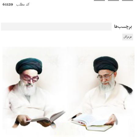
61129
کد مطلب
برچسب‌ها
هرمزگان