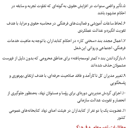
۵ـ تأثیر واقعی سنوات در افزایش حقوق، به‌گونه‌ای که تفاوت تجربه و سابقه در
احکام مشهود باشد
۶ـ لحاظ ساعات آموزشی و فعالیت‌های فرهنگی در محاسبه حقوق و مزایا، با هدف
تقویت انگیزه و عدالت عملکردی
۷ـ اعمال مجدد بند «سختی کار» در احکام کتابداران، با توجه به ماهیت خدمات
فرهنگی، اجتماعی و روانی این شغل
۸ـ بازگرداندن بند «کمتر توسعه‌یافته» برای مناطق محرومی که بدون دلیل از فهرست
مشمولان حذف شده‌اند
۹ـ تغییر مدیران کل ناکارآمد و فاقد صلاحیت حرفه‌ای، با هدف ارتقای بهره‌وری و
پاسخگویی
۱۰ـ اجرای گردش مدیریتی دوره‌ای برای رؤسا و مسئولان نهاد، به‌منظور جلوگیری از
انحصار و تقویت عدالت سازمانی
۱۱ـ عضویت یک یا دو نفر از کتابداران در هیئت امنای نهاد کتابخانه‌های عمومی
کشور
مطالبات توسعه‌ای و فرهنگی