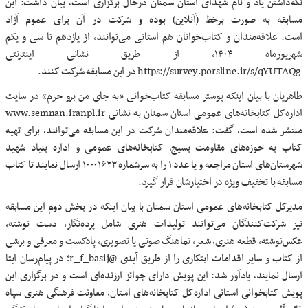
نگه‌داشتن یاد و نام شهدای استان سمنان درحال برگزاری است، بیان داشت: این
مسابقه به صورت برخط (آنلاین) بوده و شرکت در آن برای عموم آزاد
است. علاقه‌مندان و کتاب‌خوانان هم استانی می‌توانند، از یازدهم تا سی و یکم
شهریورماه ۱۴۰۴، از طریق نشانی اینترنتی
https://survey.porsline.ir/s/qYUTAQg در این‌ مسابقه شرکت کنند.
طاهریان با بیان اینکه پوستر مسابقه کتاب‌خوانی «به جای من برو حرم» در سایت
اداره‌کل کتابخانه‌های عمومی استان سمنان به نشانی www.semnan.iranpl.ir
منتشر شده است، گفت: علاقه‌مندان شرکت در این مسابقه می‌توانند، برای تهیه
کتاب به حوزه‌های مقاومت بسیج، کتابخانه‌های عمومی و اداره بنیاد شهید
شهرستان‌های استان مراجعه و یا عدد ۱ را به سرشماره ۱۰۰۰۱۶۲۳ ارسال نمایند تا کتاب
مسابقه با تخفیف ویژه در اختیارشان قرار گیرد.
مدیرکل کتابخانه‌های عمومی استان سمنان با بیان اینکه در بخش دوم این مسابقه
نیز شرکت‌کنندگان می‌توانند تولیدات هنری شامل پرده‌نگار، دست نوشته،
عکس‌نوشته، قطعه هنری، شعر، نماهنگ صوتی یا تصویری، پادکست و معرفی و برشی
از کتاب و سایر اقدامات ابتکاری را از طریق آیدی @r_f_basij؛ در پیام‌رسان ایتا
ارسال نمایند، یادآور شد: این پویش دارای جوائز ارزنده‌ای است و در برگزاری این
پویش کتابخوانی استانی اداره‌کل کتابخانه‌های استان، معاونت فرهنگی هنری سپاه