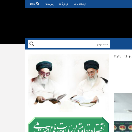
ارتباط با ما
دربارهٔ ما
پيوندها
RSS