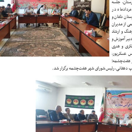
ستان، جلسه
میعی انجمن کتابخانه‌های عمومی شهرستان دلفان، یکشنبه ۱۹ مردادماه در
تان دلفان و
ی از مدیران
هنگ و ارشاد
بیر آموزش و
کری و هنری
نس عسکرپور،
ر هفت‌چشمه؛
یپ دهقانی، رئیس شورای شهر هفت‌چشمه برگزار شد.