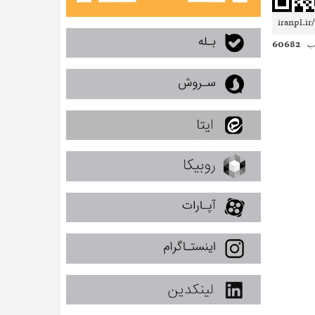
60682
ب